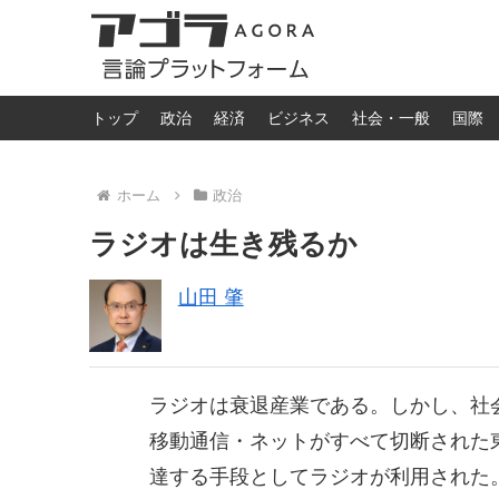
トップ
政治
経済
ビジネス
社会・一般
国際
ホーム
政治
ラジオは生き残るか
山田 肇
ラジオは衰退産業である。しかし、社
移動通信・ネットがすべて切断された
達する手段としてラジオが利用された