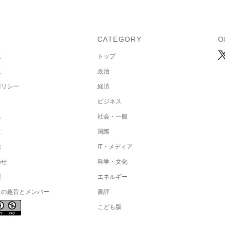
U
CATEGORY
O
覧
トップ
覧
政治
ポリシー
経済
ビジネス
集
社会・一般
社
国際
載
IT・メディア
わせ
科学・文化
項
エネルギー
トの趣旨とメンバー
書評
こども版