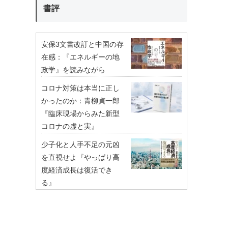
書評
安保3文書改訂と中国の存
在感：『エネルギーの地
政学』を読みながら
コロナ対策は本当に正し
かったのか：青柳貞一郎
『臨床現場からみた新型
コロナの虚と実』
少子化と人手不足の元凶
を直視せよ『やっぱり高
度経済成長は復活でき
る』