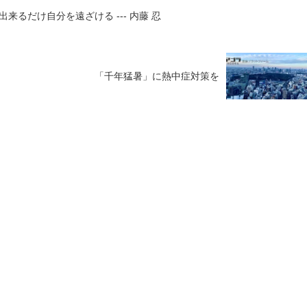
るだけ自分を遠ざける --- 内藤 忍
「千年猛暑」に熱中症対策を