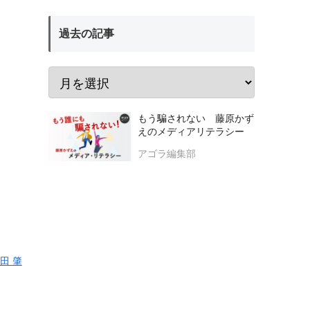
過去の記事
もう騙されない 藤原かず
えのメディアリテラシー
アゴラ編集部
田 肇