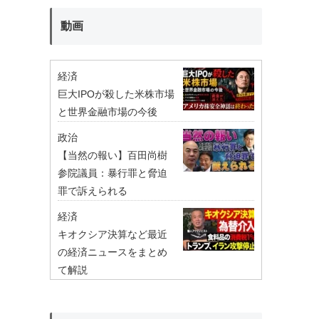
動画
経済
巨大IPOが殺した米株市場
と世界金融市場の今後
政治
【当然の報い】百田尚樹
参院議員：暴行罪と脅迫
罪で訴えられる
経済
キオクシア決算など最近
の経済ニュースをまとめ
て解説