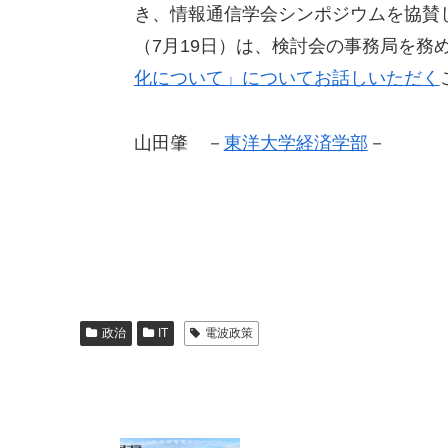
き、情報通信学会シンポジウムを協賛
（7月19日）は、検討会の事務局を務
化について」についてお話しいただく
山田肇 －
東洋大学経済学部
－
政治
IT
電波政策