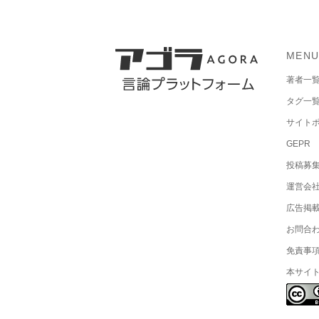
MEN
著者一
タグ一
サイト
GEPR
投稿募
運営会
広告掲
お問合
免責事
本サイ