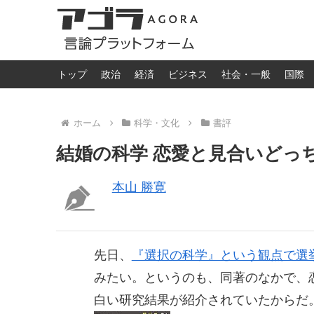
トップ
政治
経済
ビジネス
社会・一般
国際
ホーム
科学・文化
書評
結婚の科学 恋愛と見合いどっ
本山 勝寛
先日、
『選択の科学』という観点で選
みたい。というのも、同著のなかで、
白い研究結果が紹介されていたからだ