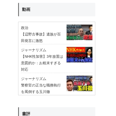
動画
政治
【辺野古事故】遺族が百
田発言に激怒
ジャーナリズム
【NHK性加害】3年放置は
意図的か：お粗末すぎる
対応
ジャーナリズム
警察官の正当な職務執行
を罵倒する玉川徹
書評