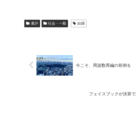
書評
社会・一般
結婚
今こそ、周波数再編の前例を
フェイスブックが決算で急