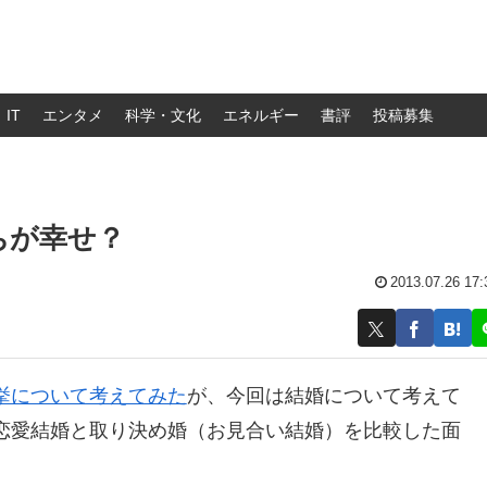
IT
エンタメ
科学・文化
エネルギー
書評
投稿募集
ちが幸せ？
2013.07.26 17:
挙について考えてみた
が、今回は結婚について考えて
恋愛結婚と取り決め婚（お見合い結婚）を比較した面
。