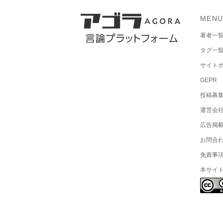
MEN
著者一
タグ一
サイト
GEPR
投稿募
運営会
広告掲
お問合
免責事
本サイ