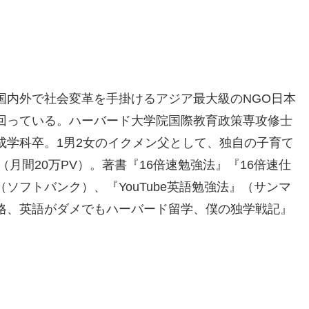
国内外で社会変革を手掛けるアジア最大級のNGO日本
回っている。ハーバード大学院国際教育政策専攻修士
成学科卒。1男2女のイクメン父として、独自の子育て
（月間20万PV）。著書『16倍速勉強法』『16倍速仕
ソフトバンク）、『YouTube英語勉強法』（サンマ
格、英語がダメでもハーバード留学、僕の独学戦記』