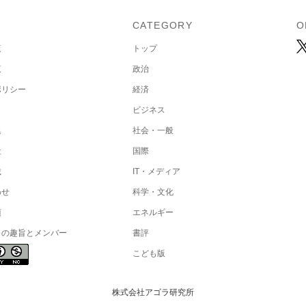
U
CATEGORY
O
覧
トップ
覧
政治
ポリシー
経済
ビジネス
集
社会・一般
社
国際
載
IT・メディア
わせ
科学・文化
項
エネルギー
トの趣旨とメンバー
書評
こども版
株式会社アゴラ研究所