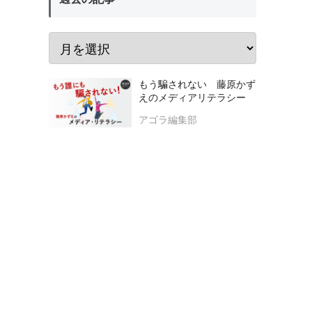
もう騙されない 藤原かず
えのメディアリテラシー
アゴラ編集部