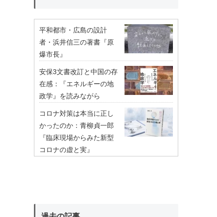
平和都市・広島の設計
者・浜井信三の著書『原
爆市長』
安保3文書改訂と中国の存
在感：『エネルギーの地
政学』を読みながら
コロナ対策は本当に正し
かったのか：青柳貞一郎
『臨床現場からみた新型
コロナの虚と実』
過去の記事