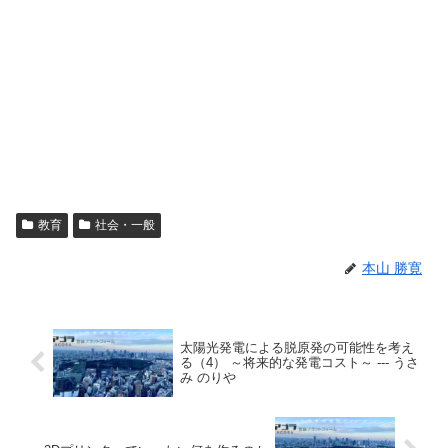
教育
社会・一般
本山 勝寛
太陽光発電による脱原発の可能性を考え
る（4） ～将来的な発電コスト～ --- うさ
み のりや