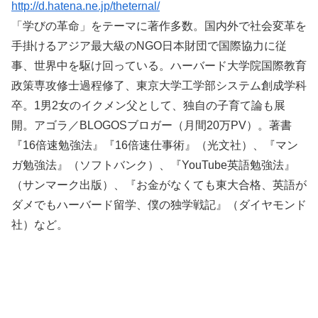
http://d.hatena.ne.jp/theternal/
「学びの革命」をテーマに著作多数。国内外で社会変革を
手掛けるアジア最大級のNGO日本財団で国際協力に従
事、世界中を駆け回っている。ハーバード大学院国際教育
政策専攻修士過程修了、東京大学工学部システム創成学科
卒。1男2女のイクメン父として、独自の子育て論も展
開。アゴラ／BLOGOSブロガー（月間20万PV）。著書
『16倍速勉強法』『16倍速仕事術』（光文社）、『マン
ガ勉強法』（ソフトバンク）、『YouTube英語勉強法』
（サンマーク出版）、『お金がなくても東大合格、英語が
ダメでもハーバード留学、僕の独学戦記』（ダイヤモンド
社）など。