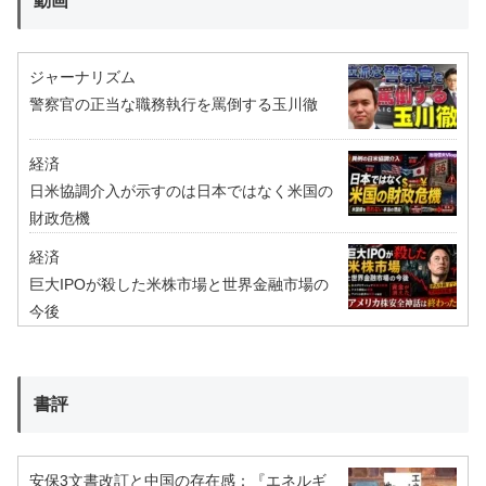
動画
ジャーナリズム
警察官の正当な職務執行を罵倒する玉川徹
経済
日米協調介入が示すのは日本ではなく米国の
財政危機
経済
巨大IPOが殺した米株市場と世界金融市場の
今後
書評
安保3文書改訂と中国の存在感：『エネルギ