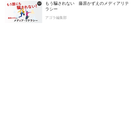
もう騙されない 藤原かずえのメディアリテ
ラシー
アゴラ編集部