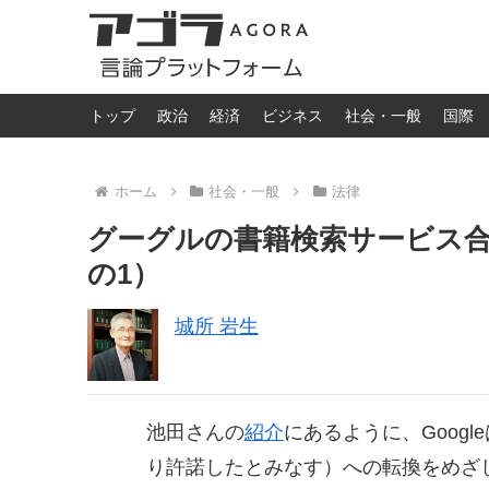
トップ
政治
経済
ビジネス
社会・一般
国際
ホーム
社会・一般
法律
グーグルの書籍検索サービス
の1）
城所 岩生
池田さんの
紹介
にあるように、Goog
り許諾したとみなす）への転換をめざ