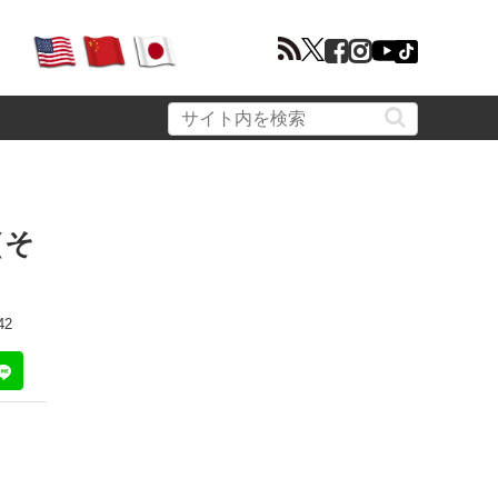
（そ
42