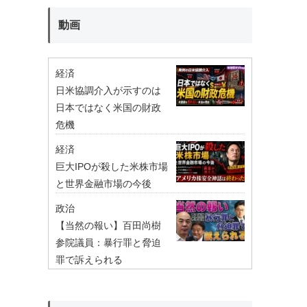
動画
経済
日米協調介入が示すのは
日本ではなく米国の財政
危機
経済
巨大IPOが殺した米株市場
と世界金融市場の今後
政治
【当然の報い】百田尚樹
参院議員：暴行罪と脅迫
罪で訴えられる