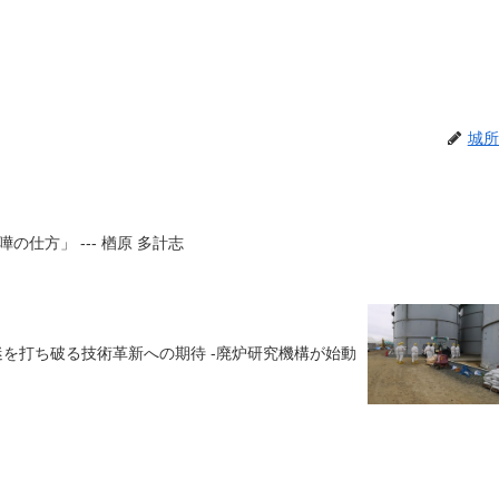
城所
仕方」 --- 楢原 多計志
を打ち破る技術革新への期待 -廃炉研究機構が始動