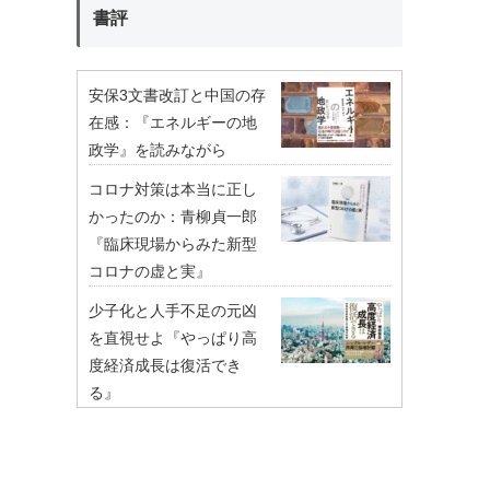
書評
安保3文書改訂と中国の存
在感：『エネルギーの地
政学』を読みながら
コロナ対策は本当に正し
かったのか：青柳貞一郎
『臨床現場からみた新型
コロナの虚と実』
少子化と人手不足の元凶
を直視せよ『やっぱり高
度経済成長は復活でき
る』