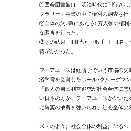
①国会図書館は、明治時代に刊行され
ブラリー」事業の中で権利の調査を行
②全体の約7割にあたる5万人強の権
な調査を行った。
③その結果、1冊当たり数千円、1名につ
費がかかった。
フェアユースは経済学でいう市場の失
済学賞を受賞したポール･クルーグマ
「個人の自己利益追求が社会全体に悪
い日本の方が、フェアユースがないた
に資源の浪費を強いられ、社会全体の
米国のように社会全体の利益になるの