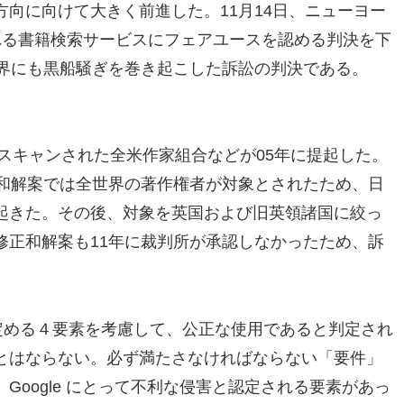
向に向けて大きく前進した。11月14日、ニューヨー
とよばれる書籍検索サービスにフェアユースを認める判決を下
業界にも黒船騒ぎを巻き起こした訴訟の判決である。
にスキャンされた全米作家組合などが05年に提起した。
の和解案では全世界の著作権者が対象とされたため、日
起きた。その後、対象を英国および旧英領諸国に絞っ
修正和解案も11年に裁判所が承認しなかったため、訴
定める４要素を考慮して、公正な使用であると判定され
とはならない。必ず満たさなければならない「要件」
Google にとって不利な侵害と認定される要素があっ