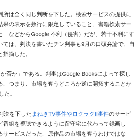
判所は全く同じ判断を下した。検索サービスの提供に
結果の表示を数行に限定していること、書籍検索サー
 などからGoogle 不利（侵害）だが、若干不利にす
いては、判決を書いたチン判事も9月の口頭弁論で、自
と指摘した。
か」である。判事はGoogle Booksによって探し
る。つまり、市場を奪うどころか逆に開拓することか
とした。
判決を下した
まねきTV事件やロクラクII事件
のサービ
ビ番組を視聴できるように留守宅に代わって録画し
るサービスだった。原作品の市場を奪うわけではな