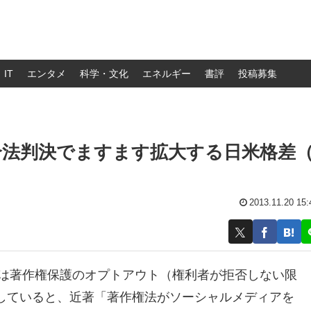
IT
エンタメ
科学・文化
エネルギー
書評
投稿募集
合法判決でますます拡大する日米格差
2013.11.20 15:
leは著作権保護のオプトアウト（権利者が拒否しない限
していると、近著「著作権法がソーシャルメディアを