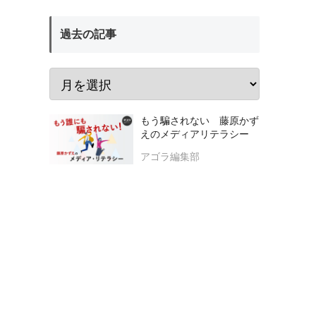
過去の記事
もう騙されない 藤原かず
えのメディアリテラシー
アゴラ編集部