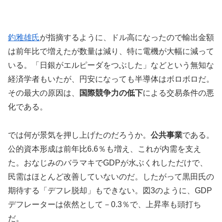
釣雅雄氏
が指摘するように、ドル高になったので輸出金額
は前年比で増えたが数量は減り、特に電機が大幅に減って
いる。「日銀がエルピーダをつぶした」などという無知な
経済学者もいたが、円安になっても半導体はボロボロだ。
その最大の原因は、
国際競争力の低下
による交易条件の悪
化である。
では何が景気を押し上げたのだろうか。
公共事業
である。
公的資本形成は前年比6.6％も増え、これが内需を支え
た。おなじみのバラマキでGDPが水ぶくれしただけで、
民需はほとんど改善していないのだ。したがって黒田氏の
期待する「デフレ脱却」もできない。図3のように、GDP
デフレーターは依然として－0.3％で、上昇率も頭打ち
だ。