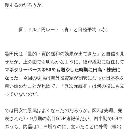
復するのだろうか。
図1 ドル／円レート（青）と日経平均（赤）
黒田氏は「量的・質的緩和の効果が出てきた」と自信を見
せたが、上の図でも明らかなように、彼が総裁に就任して
マネタリーベースを50％も増やした時期に円高・株安に
なった
。今回の株高は海外投資家が割安になった日本株を
買い始めたことが原因で、「異次元緩和」は何の役にも立
っていないのだ。
では円安で景気はよくなったのだろうか。図2は先週、発
表された7～9月期の名目GDP速報値だが、四半期で0.4％
のうち、内需は1.1％増なのに、驚いたことに外需（輸出