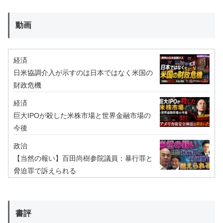
動画
経済
日米協調介入が示すのは日本ではなく米国の
財政危機
経済
巨大IPOが殺した米株市場と世界金融市場の
今後
政治
【当然の報い】百田尚樹参院議員：暴行罪と
脅迫罪で訴えられる
書評