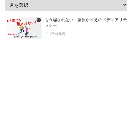
もう騙されない 藤原かずえのメディアリテ
ラシー
アゴラ編集部