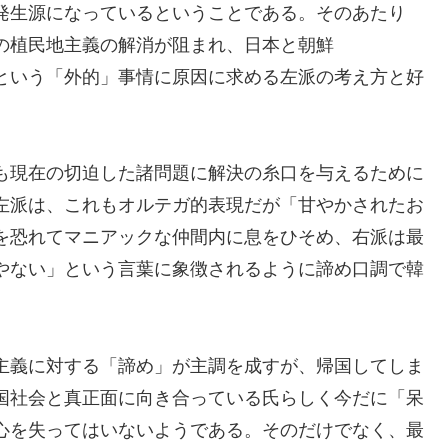
発生源になっているということである。そのあたり
の植民地主義の解消が阻まれ、日本と朝鮮
という「外的」事情に原因に求める左派の考え方と好
も現在の切迫した諸問題に解決の糸口を与えるために
左派は、これもオルテガ的表現だが「甘やかされたお
を恐れてマニアックな仲間内に息をひそめ、右派は最
やない」という言葉に象徴されるように諦め口調で韓
主義に対する「諦め」が主調を成すが、帰国してしま
国社会と真正面に向き合っている氏らしく今だに「呆
心を失ってはいないようである。そのだけでなく、最