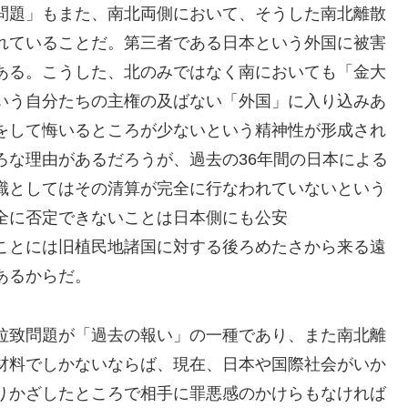
問題」もまた、南北両側において、そうした南北離散
れていることだ。第三者である日本という外国に被害
ある。こうした、北のみではなく南においても「金大
いう自分たちの主権の及ばない「外国」に入り込みあ
をして悔いるところが少ないという精神性が形成され
ろな理由があるだろうが、過去の36年間の日本による
識としてはその清算が完全に行なわれていないという
全に否定できないことは日本側にも公安
ことには旧植民地諸国に対する後ろめたさから来る遠
あるからだ。
拉致問題が「過去の報い」の一種であり、また南北離
材料でしかないならば、現在、日本や国際社会がいか
りかざしたところで相手に罪悪感のかけらもなければ