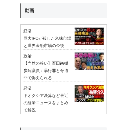
動画
経済
巨大IPOが殺した米株市場
と世界金融市場の今後
政治
【当然の報い】百田尚樹
参院議員：暴行罪と脅迫
罪で訴えられる
経済
キオクシア決算など最近
の経済ニュースをまとめ
て解説