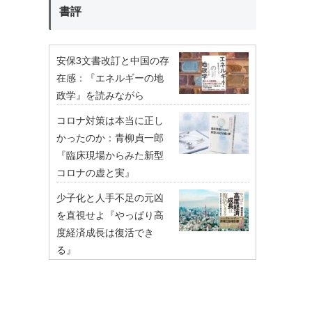
書評
安保3文書改訂と中国の存
在感：『エネルギーの地
政学』を読みながら
コロナ対策は本当に正し
かったのか：青柳貞一郎
『臨床現場からみた新型
コロナの虚と実』
少子化と人手不足の元凶
を直視せよ『やっぱり高
度経済成長は復活でき
る』