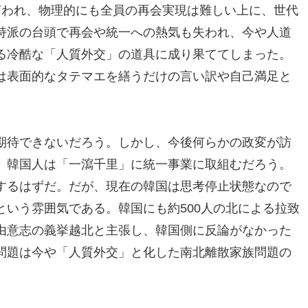
言われ、物理的にも全員の再会実現は難しい上に、世代
持派の台頭で再会や統一への熱気も失われ、今や人道
る冷酷な「人質外交」の道具に成り果ててしまった。
は表面的なタテマエを繕うだけの言い訳や自己満足と
期待できないだろう。しかし、今後何らかの政変が訪
、韓国人は「一瀉千里」に統一事業に取組むだろう。
するはずだ。だが、現在の韓国は思考停止状態なので
いう雰囲気である。韓国にも約500人の北による拉致
由意志の義挙越北と主張し、韓国側に反論がなかった
問題は今や「人質外交」と化した南北離散家族問題の