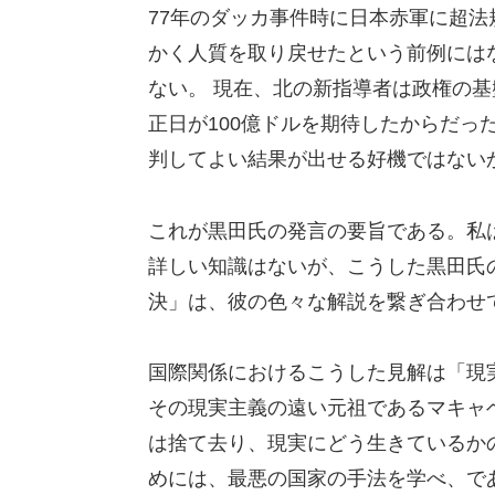
77年のダッカ事件時に日本赤軍に超
かく人質を取り戻せたという前例には
ない。 現在、北の新指導者は政権の
正日が100億ドルを期待したからだっ
判してよい結果が出せる好機ではない
これが黒田氏の発言の要旨である。私
詳しい知識はないが、こうした黒田氏
決」は、彼の色々な解説を繋ぎ合わせ
国際関係におけるこうした見解は「現
その現実主義の遠い元祖であるマキャ
は捨て去り、現実にどう生きているか
めには、最悪の国家の手法を学べ、で