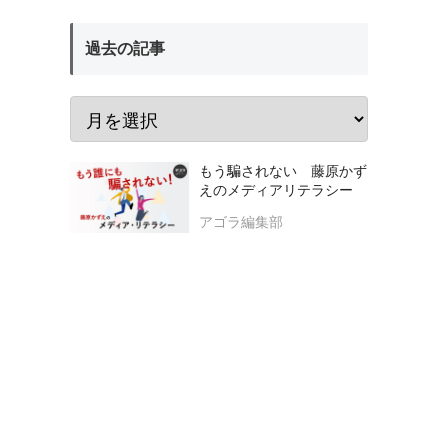
過去の記事
もう騙されない 藤原かず
えのメディアリテラシー
アゴラ編集部