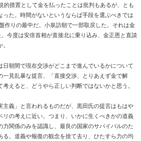
法規的措置として金を払ったことは批判もあるが、とも
なった。時間がないというならば手段を選ぶべきでは
基盤作りの最中だ。小泉訪朝で一部取戻した。それは金
た。今度は安倍首相が直接北に乗り込み、金正恩と直談
か。
は日朝間で現在交渉がどこまで進んでいるかについて
の一見乱暴な提言、「直接交渉、とりあえず金で解
て考えると、どうやら正しい判断ではないかと思う。
実主義」と言われるものだが、黒田氏の提言はもはや
ベリの考えに近い。つまり、いかに生くべきかの道義
の力関係のみを認識し、最良の国家のサバイバルのた
ある。道義や報復の観念を捨て去り、ひたすら力の均