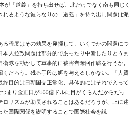
日本が「道義」を持ち出せば、北だけでなく南も同じく
されるような彼らなりの「道義」を持ち出し問題は泥
。
ある程度はその効果を発揮して、いくつかの問題につ
日本人拉致問題は部分的であったり中断したりとうま
自衛隊を動かして軍事的に被害者奪回作戦を行うか。
招くだろう。残る手段は餌を与えるしかない。「人質
最終目的は日朝国交正常化、具体的にはそれで入って
はつまり金正日が100億ドルに目がくらんだからだっ
テロリズムが助長されることはあるだろうが、上に述
った国際関係を説明することで国際社会を説