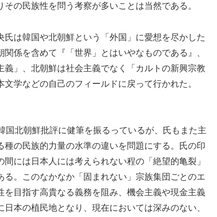
りその民族性を問う考察が多いことは当然である。
央氏は韓国や北朝鮮という「外国」に愛想を尽かした
朝関係を含めて『「世界」とはいやなものである』、
主義」、北朝鮮は社会主義でなく「カルトの新興宗教
本文学などの自己のフィールドに戻って行かれた。
も韓国北朝鮮批評に健筆を振るっているが、氏もまた主
る種の民族的力量の水準の違いを問題にする。氏の印
の間には日本人には考えられない程の「絶望的亀裂」
ある。このなかなか「固まれない」宗族集団ごとのエ
性を目指す高貴なる義務を阻み、機会主義や現金主義
に日本の植民地となり、現在においては深みのない、