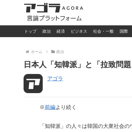
トップ
政治
経済
ビジネス
社会・一般
国際
ホーム
政治
日本人「知韓派」と「拉致問題」（
アゴラ
※
前編
より続く
「知韓派」の人々は韓国の大衆社会の