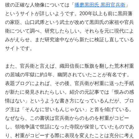
彼の正確な人物像については「
播磨黒田氏 黒田官兵衛
」
というサイトが詳しいようです。200年以上も前に黒田藩
の家臣、山口武乕という武士が改めて黒田氏の家祖や官兵
衛について調べ、研究したらしい。それらを元に現代によ
みがえらせ、まだ研究途中ながら新たに検証し直している
サイトです。
また、官兵衛と言えば、織田信長に叛旗を翻した荒木村重
の居城の牢獄に約1年、幽閉されていたことが有名です。
表題ブログによれば、その後、官兵衛が村重に送った手紙
が新たに発見されたらしい。紹介の元記事では「恨みの感
情はない」というような書き方になっているんだが、ブロ
グ主は「そんなに甘いもんじゃない」と首を傾げている。
なぜなら、この書状は官兵衛からのものを村重がコピー
し、領地争議で世話になった寺院が保管していたものであ
り、村重がコピーする際に表現を変えたことは充分に考え