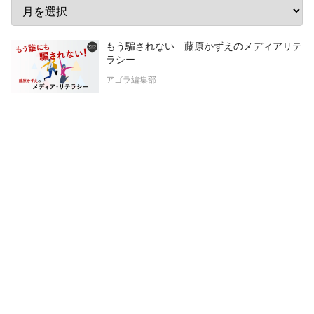
もう騙されない 藤原かずえのメディアリテ
ラシー
アゴラ編集部