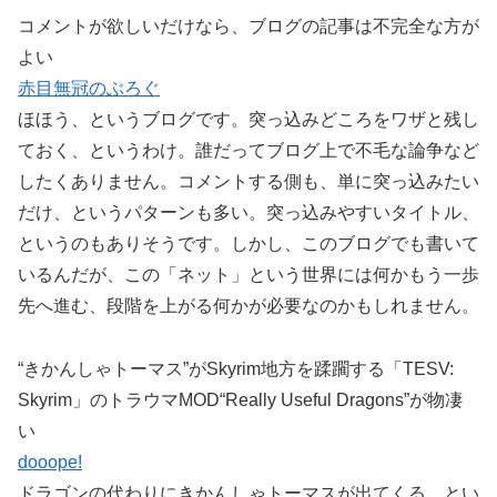
コメントが欲しいだけなら、ブログの記事は不完全な方が
よい
赤目無冠のぶろぐ
ほほう、というブログです。突っ込みどころをワザと残し
ておく、というわけ。誰だってブログ上で不毛な論争など
したくありません。コメントする側も、単に突っ込みたい
だけ、というパターンも多い。突っ込みやすいタイトル、
というのもありそうです。しかし、このブログでも書いて
いるんだが、この「ネット」という世界には何かもう一歩
先へ進む、段階を上がる何かが必要なのかもしれません。
“きかんしゃトーマス”がSkyrim地方を蹂躙する「TESV:
Skyrim」のトラウマMOD“Really Useful Dragons”が物凄
い
dooope!
ドラゴンの代わりにきかんしゃトーマスが出てくる、とい