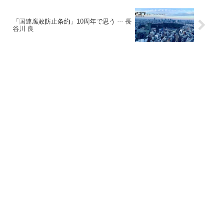
「国連腐敗防止条約」10周年で思う --- 長
谷川 良