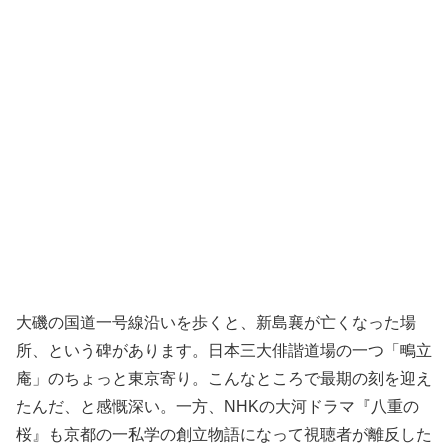
大磯の国道一号線沿いを歩くと、新島襄が亡くなった場
所、という碑があります。日本三大俳諧道場の一つ「鴫立
庵」のちょっと東京寄り。こんなところで最期の刻を迎え
たんだ、と感慨深い。一方、NHKの大河ドラマ『八重の
桜』も京都の一私学の創立物語になって視聴者が離反した