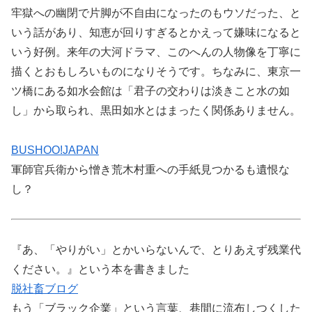
牢獄への幽閉で片脚が不自由になったのもウソだった、と
いう話があり、知恵が回りすぎるとかえって嫌味になると
いう好例。来年の大河ドラマ、このへんの人物像を丁寧に
描くとおもしろいものになりそうです。ちなみに、東京一
ツ橋にある如水会館は「君子の交わりは淡きこと水の如
し」から取られ、黒田如水とはまったく関係ありません。
BUSHOO!JAPAN
軍師官兵衛から憎き荒木村重への手紙見つかるも遺恨な
し？
『あ、「やりがい」とかいらないんで、とりあえず残業代
ください。』という本を書きました
脱社畜ブログ
もう「ブラック企業」という言葉、巷間に流布しつくした