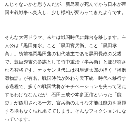
んじゃないかと思うんだが、新島襄が死んでから日本が帝
国主義戦争へ突入し、少し様相が変わってきたようです。
そんな大河ドラマ、来年は戦国時代に舞台を移します。主
人公は「黒田如水」こと「黒田官兵衛」こと「黒田孝
高」。筑前福岡黒田藩の初代藩主である黒田長政の父親
で、豊臣秀吉の参謀として竹中重治（半兵衛）と並び称さ
れる智将です。オッサン世代には司馬遼太郎の描く『播磨
灘物語』が有名。戦国時代が終わり天下統一時代へ移行す
る過程で、多くの戦国武将がモチベーションを失って迷走
するわけななんだが、石田三成や本多正信といった「能
吏」が徴用される一方、官兵衛のような才能は能力を発揮
する場もなく枯れ果ててしまう。そんなフィクションにな
っています。