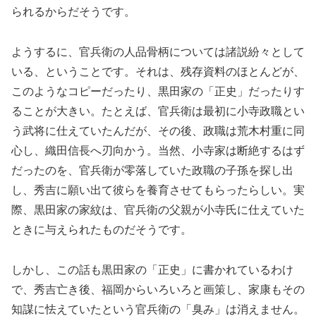
られるからだそうです。
ようするに、官兵衛の人品骨柄については諸説紛々として
いる、ということです。それは、残存資料のほとんどが、
このようなコピーだったり、黒田家の「正史」だったりす
ることが大きい。たとえば、官兵衛は最初に小寺政職とい
う武将に仕えていたんだが、その後、政職は荒木村重に同
心し、織田信長へ刃向かう。当然、小寺家は断絶するはず
だったのを、官兵衛が零落していた政職の子孫を探し出
し、秀吉に願い出て彼らを養育させてもらったらしい。実
際、黒田家の家紋は、官兵衛の父親が小寺氏に仕えていた
ときに与えられたものだそうです。
しかし、この話も黒田家の「正史」に書かれているわけ
で、秀吉亡き後、福岡からいろいろと画策し、家康もその
知謀に怯えていたという官兵衛の「臭み」は消えません。