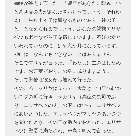
御使が答えて言った、「聖霊があなたに臨み、い
と高き者の力があなたをおおうでしょう。それゆ
えに、生れ出る子は聖なるものであり、神の子
と、となえられるでしょう。あなたの親族エリサ
ベツも老年ながら子を宿しています。不妊の女と
いわれていたのに、はや六か月になっています。
神には、なんでもできないことはありません」。
そこでマリヤが言った、「わたしは主のはしため
です。お言葉どおりこの身に成りますように」。
そして御使は彼女から離れて行った。
そのころ、マリヤは立って、大急ぎで山里へむか
いユダの町に行き、ザカリヤ（高位の祭司であ
り、エリサベツの夫）の家にはいってエリサベツ
にあいさつした。エリサベツがマリヤのあいさつ
を聞いたとき、その子が胎内でおどった。エリサ
ベツは聖霊に満たされ、声高く叫んで言った、