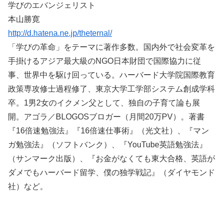
学びのエバンジェリスト
本山勝寛
http://d.hatena.ne.jp/theternal/
「学びの革命」をテーマに著作多数。国内外で社会変革を
手掛けるアジア最大級のNGO日本財団で国際協力に従
事、世界中を駆け回っている。ハーバード大学院国際教育
政策専攻修士過程修了、東京大学工学部システム創成学科
卒。1男2女のイクメン父として、独自の子育て論も展
開。アゴラ／BLOGOSブロガー（月間20万PV）。著書
『16倍速勉強法』『16倍速仕事術』（光文社）、『マン
ガ勉強法』（ソフトバンク）、『YouTube英語勉強法』
（サンマーク出版）、『お金がなくても東大合格、英語が
ダメでもハーバード留学、僕の独学戦記』（ダイヤモンド
社）など。