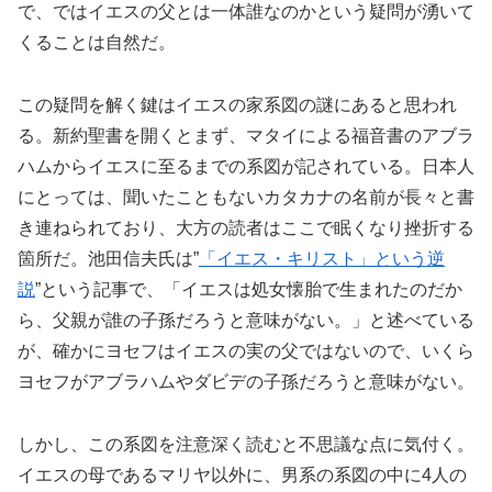
で、ではイエスの父とは一体誰なのかという疑問が湧いて
くることは自然だ。
この疑問を解く鍵はイエスの家系図の謎にあると思われ
る。新約聖書を開くとまず、マタイによる福音書のアブラ
ハムからイエスに至るまでの系図が記されている。日本人
にとっては、聞いたこともないカタカナの名前が長々と書
き連ねられており、大方の読者はここで眠くなり挫折する
箇所だ。池田信夫氏は”
「イエス・キリスト」という逆
説
”という記事で、「イエスは処女懐胎で生まれたのだか
ら、父親が誰の子孫だろうと意味がない。」と述べている
が、確かにヨセフはイエスの実の父ではないので、いくら
ヨセフがアブラハムやダビデの子孫だろうと意味がない。
しかし、この系図を注意深く読むと不思議な点に気付く。
イエスの母であるマリヤ以外に、男系の系図の中に4人の