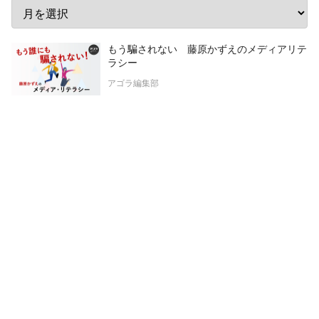
もう騙されない 藤原かずえのメディアリテ
ラシー
アゴラ編集部