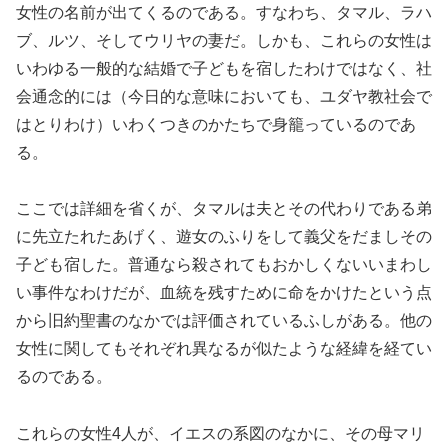
女性の名前が出てくるのである。すなわち、タマル、ラハ
ブ、ルツ、そしてウリヤの妻だ。しかも、これらの女性は
いわゆる一般的な結婚で子どもを宿したわけではなく、社
会通念的には（今日的な意味においても、ユダヤ教社会で
はとりわけ）いわくつきのかたちで身籠っているのであ
る。
ここでは詳細を省くが、タマルは夫とその代わりである弟
に先立たれたあげく、遊女のふりをして義父をだましその
子ども宿した。普通なら殺されてもおかしくないいまわし
い事件なわけだが、血統を残すために命をかけたという点
から旧約聖書のなかでは評価されているふしがある。他の
女性に関してもそれぞれ異なるが似たような経緯を経てい
るのである。
これらの女性4人が、イエスの系図のなかに、その母マリ