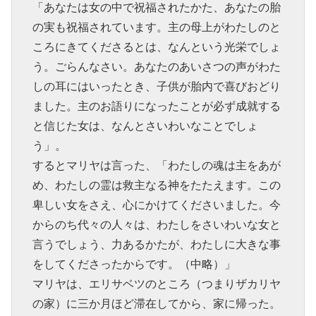
「あなたは女の中で祝福されたかた、あなたの胎
の実も祝福されています。主の母上がわたしのと
ころにきてくださるとは、なんという光栄でしょ
う。ごらんなさい。あなたのあいさつの声がわた
しの耳にはいったとき、子供が胎内で喜びおどり
ました。主のお語りになったことが必ず成就する
と信じた女は、なんとさいわいなことでしょ
う」。
するとマリヤは言った、「わたしの魂は主をあが
め、わたしの霊は救主なる神をたたえます。この
卑しい女をさえ、心にかけてくださいました。今
からのち代々の人々は、わたしをさいわいな女と
言うでしょう、力あるかたが、わたしに大きな事
をしてくださったからです。（中略）」
マリヤは、エリサベツのところ（つまりザカリヤ
の家）に三か月ほど滞在してから、家に帰った。