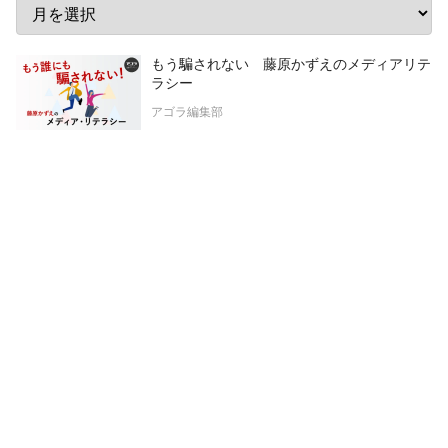
もう騙されない 藤原かずえのメディアリテ
ラシー
アゴラ編集部