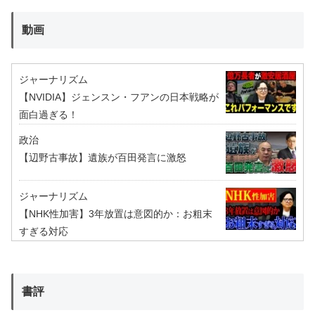
動画
ジャーナリズム
【NVIDIA】ジェンスン・フアンの日本戦略が
面白過ぎる！
政治
【辺野古事故】遺族が百田発言に激怒
ジャーナリズム
【NHK性加害】3年放置は意図的か：お粗末
すぎる対応
書評