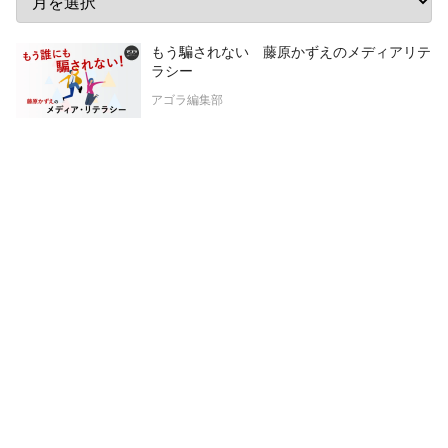
もう騙されない 藤原かずえのメディアリテ
ラシー
アゴラ編集部