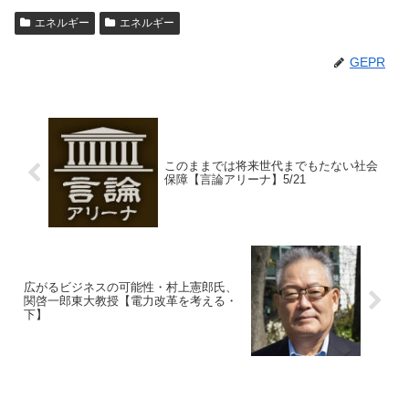
エネルギー
エネルギー
GEPR
このままでは将来世代までもたない社会
保障【言論アリーナ】5/21
広がるビジネスの可能性・村上憲郎氏、
関啓一郎東大教授【電力改革を考える・
下】