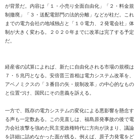
が背景だ。内容は「１・小売り全面自由化」「２・料金規
制撤廃」「３・送配電部門の法的分離」などが柱だ。これ
までの電力会社の地域独占と「１０電力、２発電会社」体
制が大きく変わる。２０２０年までに改革は完了する予定
だ。
経産省の試算によれば、新たに自由化される市場の規模は
７・５兆円となる。安倍晋三首相は電力システム改革を、
アベノミクスの「３番目の矢・規制改革」の中心的なもの
と位置づけ、国民にその意義を訴える。
一方で、既存の電力システムの変化による悪影響を懸念す
る声も一定数ある。この見直しは、福島原発事故の後で電
力会社攻撃を強めた民主党政権時代に方向が決まり、議論
を詳細に詰めなかった面が残る。例えば、原子力発電をど