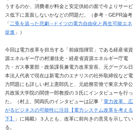
うするのか、消費者が料金と安定供給の面で今よりサービ
ス低下に直面しないかなどの問題だ。（参考・GEPR論考
「
二兎を追った悲劇 –ドイツの電力自由化と再生可能エネ
促進
」）
今回は電力改革を担当する「前線指揮官」である経産省資
源エネルギー庁の村瀬佳史・経産省資源エネルギー庁電
力・ガス事業部・政策課長兼電力改革室長、元グーグル日
本法人代表で現在は新電力のエナリスの社外取締役など電
力問題にも詳しい村上憲郎氏と、元総務官僚で東京大学公
共政策大学院の関啓一郎教授の３氏にインタビューを行っ
た。（村上、関両氏のインタビューは記事「
電力改革、広
がるビジネスの可能性に注目【電力システム改革を考える
下】
」に掲載）３人とも、改革に前向きの意見を示してい
る。