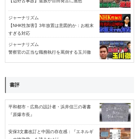
【辺野古事故】遺族が百田発言に激怒
ジャーナリズム
【NHK性加害】3年放置は意図的か：お粗末
すぎる対応
ジャーナリズム
警察官の正当な職務執行を罵倒する玉川徹
書評
平和都市・広島の設計者・浜井信三の著書
『原爆市長』
安保3文書改訂と中国の存在感：『エネルギ