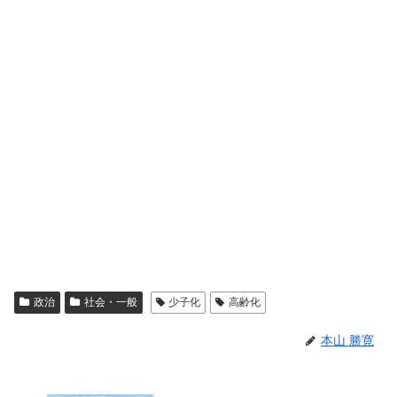
政治
社会・一般
少子化
高齢化
本山 勝寛