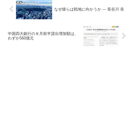
なぜ彼らは戦地に向かうか --- 長谷川 良
中国四大銀行の８月前半貸出増加額は、
わずか560億元