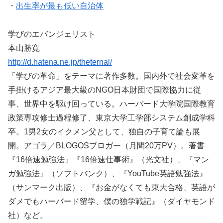
・
出生率が最も低い自治体
学びのエバンジェリスト
本山勝寛
http://d.hatena.ne.jp/theternal/
「学びの革命」をテーマに著作多数。国内外で社会変革を
手掛けるアジア最大級のNGO日本財団で国際協力に従
事、世界中を駆け回っている。ハーバード大学院国際教育
政策専攻修士過程修了、東京大学工学部システム創成学科
卒。1男2女のイクメン父として、独自の子育て論も展
開。アゴラ／BLOGOSブロガー（月間20万PV）。著書
『16倍速勉強法』『16倍速仕事術』（光文社）、『マン
ガ勉強法』（ソフトバンク）、『YouTube英語勉強法』
（サンマーク出版）、『お金がなくても東大合格、英語が
ダメでもハーバード留学、僕の独学戦記』（ダイヤモンド
社）など。