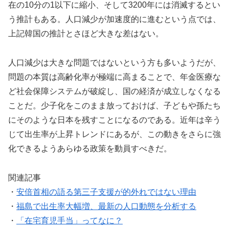
在の10分の1以下に縮小、そして3200年には消滅するとい
う推計もある。人口減少が加速度的に進むという点では、
上記韓国の推計とさほど大きな差はない。
人口減少は大きな問題ではないという方も多いようだが、
問題の本質は高齢化率が極端に高まることで、年金医療な
ど社会保障システムが破綻し、国の経済が成立しなくなる
ことだ。少子化をこのまま放っておけば、子どもや孫たち
にそのような日本を残すことになるのである。近年は辛う
じて出生率が上昇トレンドにあるが、この動きをさらに強
化できるようあらゆる政策を動員すべきだ。
関連記事
・
安倍首相の語る第三子支援が的外れではない理由
・
福島で出生率大幅増、最新の人口動態を分析する
・
「在宅育児手当」ってなに？