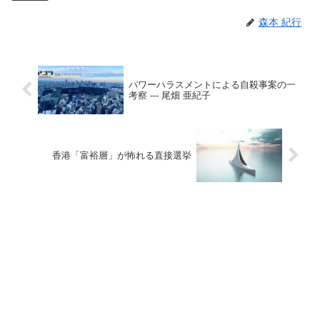
森本 紀行
パワーハラスメントによる自殺事案の一
考察 --- 尾畑 亜紀子
香港「富裕層」が怖れる直接選挙