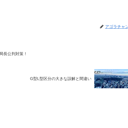
アゴラチャ
局長公判対策！
G型L型区分の大きな誤解と間違い