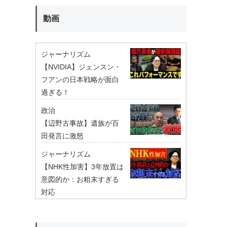
動画
ジャーナリズム
【NVIDIA】ジェンスン・
フアンの日本戦略が面白
過ぎる！
政治
【辺野古事故】遺族が百
田発言に激怒
ジャーナリズム
【NHK性加害】3年放置は
意図的か：お粗末すぎる
対応