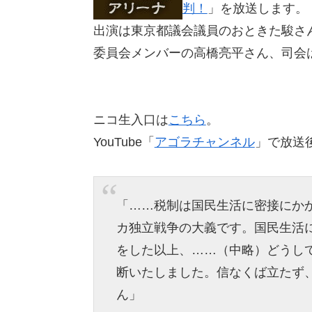
判！
」を放送します。
出演は東京都議会議員のおときた駿さ
委員会メンバーの高橋亮平さん、司会
ニコ生入口は
こちら
。
YouTube「
アゴラチャンネル
」で放送
「……税制は国民生活に密接にか
カ独立戦争の大義です。国民生活
をした以上、……（中略）どうし
断いたしました。信なくば立たず
ん」