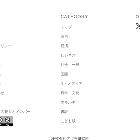
U
CATEGORY
O
覧
トップ
覧
政治
ポリシー
経済
ビジネス
集
社会・一般
社
国際
載
IT・メディア
わせ
科学・文化
項
エネルギー
トの趣旨とメンバー
書評
こども版
株式会社アゴラ研究所