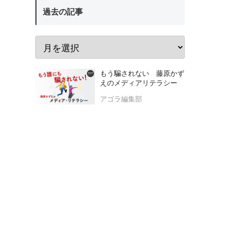
過去の記事
もう騙されない 藤原かず
えのメディアリテラシー
アゴラ編集部