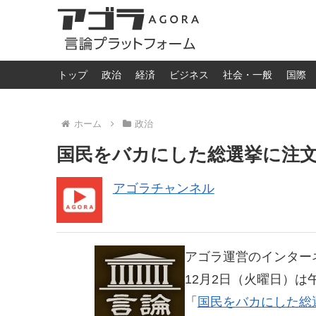
トップ
政治
経済
ビジネス
社会・一般
国際
ホーム
政治
国民をバカにした総選挙に注
アゴラチャンネル
アゴラ運営のインター
12月2日（火曜日）は
「
国民をバカにした総