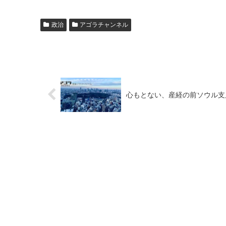
政治
アゴラチャンネル
心もとない、産経の前ソウル支