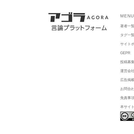
MEN
著者一
タグ一
サイト
GEPR
投稿募
運営会
広告掲
お問合
免責事
本サイ