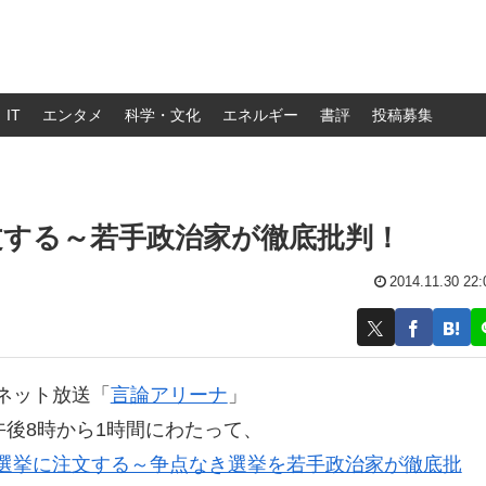
IT
エンタメ
科学・文化
エネルギー
書評
投稿募集
文する～若手政治家が徹底批判！
2014.11.30 22:
ネット放送「
言論アリーナ
」
午後8時から1時間にわたって、
選挙に注文する～争点なき選挙を若手政治家が徹底批