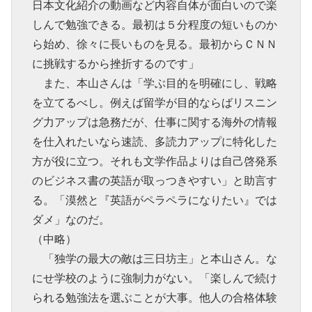
日本文化紹介の動画など内容自体が面白いので楽
しんで勉強できる。最初は５分程度の短いものか
ら始め、徐々に長いものを見る。最初からＣＮＮ
に挑戦するから挫折するのです」
また、本山さんは「学ぶ目的を明確にし、戦略
を立てるべし。例えば留学が目的ならばリスニン
グ力アップは急務だが、仕事に関する海外の情報
を仕入れたいなら速読、多読力アップに特化した
方が役に立つ。それも文学作品よりは自己啓発系
のビジネス書の英語が取っつきやすい」と助言す
る。「漠然と『英語がペラペラになりたい』では
ダメ」なのだ。
（中略）
「独学の最大の敵は三日坊主」と本山さん。な
にせ学校のように強制力がない。「楽しんで続け
られる勉強法を選ぶことが大事。他人の合格体験