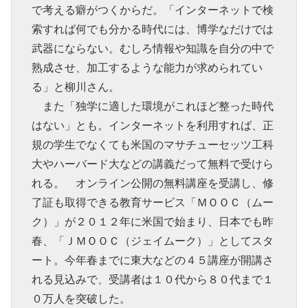
で考える癖がつくからだ。「インターネットで検
索すれば何でも分かる時代には、博学なだけでは
武器にならない。むしろ情報や知識を自分の中で
熟成させ、加工するような能力が求められてい
る」と柳川さん。
また「独学に適した環境がこれほど整った時代
はない」とも。インターネットを利用すれば、正
規の学生でなくても米国のマサチューセッツ工科
大やハーバード大などの講義だって無料で受けら
れる。 オンライン公開の無料講座を受講し、修
了証も取得できる教育サービス「ＭＯＯＣ（ムー
ク）」が２０１２年に米国で始まり、日本でも昨
春、「ＪＭＯＯＣ（ジェイムーク）」としてスタ
ート。今年春までに東大などの４５講座が開講さ
れる見込みで、受講者は１０代から８０代まで１
０万人を突破した。