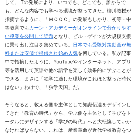
して、ITの発展により、いつでも、どこでも、誰からで
も、どんな内容でも学べる環境が整ってきた。柳川教授が
指摘するように、「ＭＯＯＣ」の発展もしかり、初等・中
等教育でも
カーン・アカデミーがオンラインで分かりやす
い授業を公開して話題
となり、ビル・ゲイツが大規模支援
に乗り出し注目を集めている。
日本でも受験対策動画が無
料または安値で提供され始め人気
を博している。私が記事
中で指摘したように、YouTubeやインターネット、アプリ
等を活用して英語や他の語学を楽しく効果的に学ぶことが
できる。まさに「独学に適した環境がこれほど整った時代
はない」わけで、「独学天国」だ。
そうなると、教える側を主体として知識伝達をデザインし
てきた「教育の時代」から、学ぶ側を主体として学びをト
ータルにデザインする「学びの時代」へと大転換していか
なければならない。これは、産業革命が近代学校教育をつ