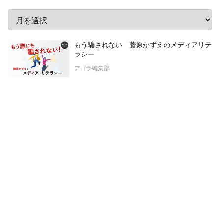
もう騙されない 藤原かずえのメディアリテ
ラシー
アゴラ編集部