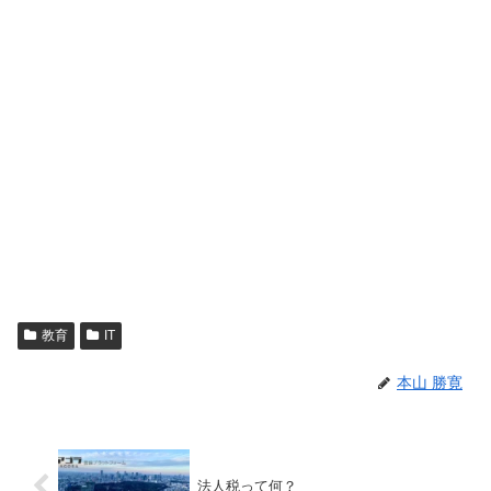
教育
IT
本山 勝寛
法人税って何？