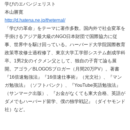
学びのエバンジェリスト
本山勝寛
http://d.hatena.ne.jp/theternal/
「学びの革命」をテーマに著作多数。国内外で社会変革を
手掛けるアジア最大級のNGO日本財団で国際協力に従
事、世界中を駆け回っている。ハーバード大学院国際教育
政策専攻修士過程修了、東京大学工学部システム創成学科
卒。1男2女のイクメン父として、独自の子育て論も展
開。アゴラ／BLOGOSブロガー（月間20万PV）。著書
『16倍速勉強法』『16倍速仕事術』（光文社）、『マン
ガ勉強法』（ソフトバンク）、『YouTube英語勉強法』
（サンマーク出版）、『お金がなくても東大合格、英語が
ダメでもハーバード留学、僕の独学戦記』（ダイヤモンド
社）など。