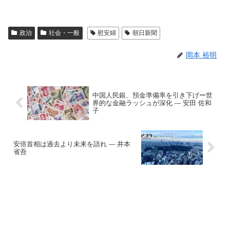
政治
社会・一般
慰安婦
朝日新聞
岡本 裕明
中国人民銀、預金準備率を引き下げー世
界的な金融ラッシュが深化 --- 安田 佐和
子
安倍首相は過去より未来を語れ --- 井本
省吾