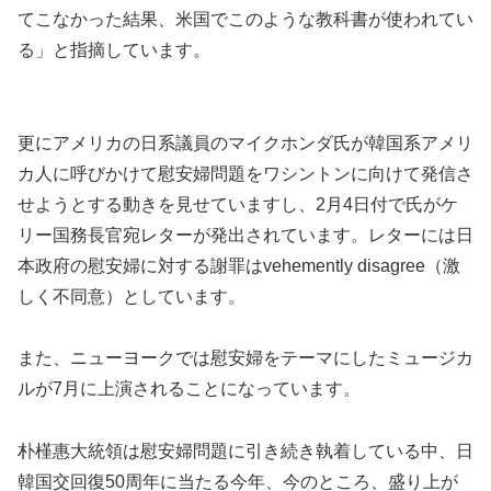
てこなかった結果、米国でこのような教科書が使われてい
る」と指摘しています。
更にアメリカの日系議員のマイクホンダ氏が韓国系アメリ
カ人に呼びかけて慰安婦問題をワシントンに向けて発信さ
せようとする動きを見せていますし、2月4日付で氏がケ
リー国務長官宛レターが発出されています。レターには日
本政府の慰安婦に対する謝罪はvehemently disagree（激
しく不同意）としています。
また、ニューヨークでは慰安婦をテーマにしたミュージカ
ルが7月に上演されることになっています。
朴槿惠大統領は慰安婦問題に引き続き執着している中、日
韓国交回復50周年に当たる今年、今のところ、盛り上が