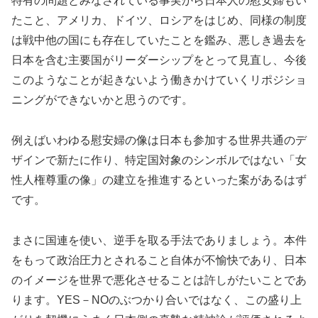
特有の問題とみなされている事実から日本人の慰安婦もい
たこと、アメリカ、ドイツ、ロシアをはじめ、同様の制度
は戦中他の国にも存在していたことを鑑み、悪しき過去を
日本を含む主要国がリーダーシップをとって見直し、今後
このようなことが起きないよう働きかけていくリポジショ
ニングができないかと思うのです。
例えばいわゆる慰安婦の像は日本も参加する世界共通のデ
ザインで新たに作り、特定国対象のシンボルではない「女
性人権尊重の像」の建立を推進するといった案があるはず
です。
まさに国連を使い、逆手を取る手法でありましょう。本件
をもって政治圧力とされること自体が不愉快であり、日本
のイメージを世界で悪化させることは許しがたいことであ
ります。YES－NOのぶつかり合いではなく、この盛り上