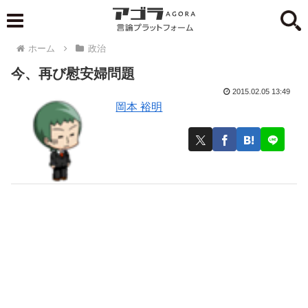
ホーム
政治
今、再び慰安婦問題
2015.02.05 13:49
岡本 裕明