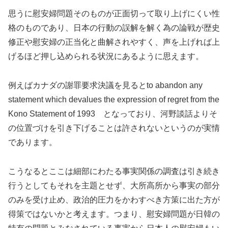
思うに慰安婦問題そのものが正面切って取り上げにくい性
格のものであり、日本の行動の誤解を解く為の論戦が歴史
修正や慰安婦の正当化と曲解されやすく、声を上げれば上
げるほど押し込められる状況にあるように思えます。
例えばカナダの謝罪要求決議を見るとto abandon any
statement which devalues the expression of regret from the
Kono Statement of 1993 となっており、河野談話よりそ
の位置づけを引き下げることは許されないというのが実情
であります。
こうなるとここは細部にわたる事実関係の調査は引き続き
行うとしてもそれを主題とせず、大所高所から事実の部分
のみを受け止め、政治的圧力をかわすべき方策に出た方が
得策ではないかと考えます。つまり、慰安婦問題が日韓の