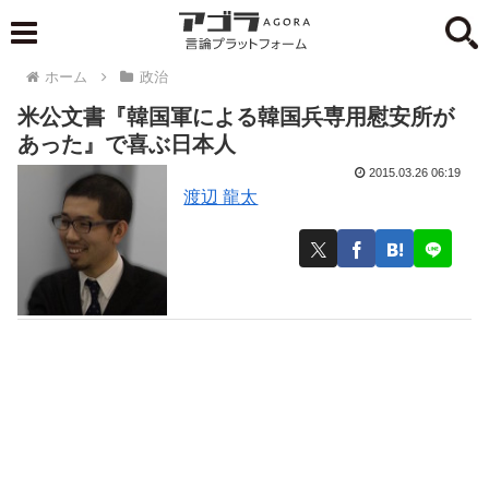
ホーム
政治
米公文書『韓国軍による韓国兵専用慰安所が
あった』で喜ぶ日本人
2015.03.26 06:19
渡辺 龍太