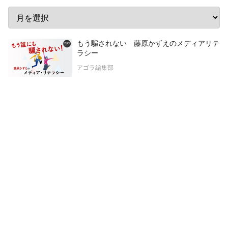
もう騙されない 藤原かずえのメディアリテ
ラシー
アゴラ編集部