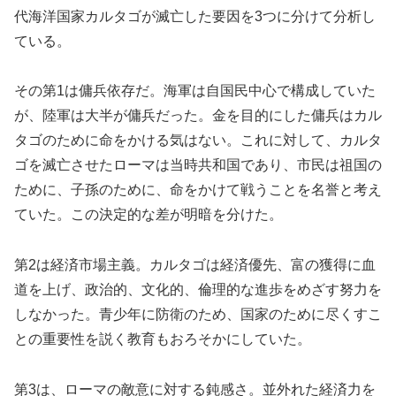
代海洋国家カルタゴが滅亡した要因を3つに分けて分析し
ている。
その第1は傭兵依存だ。海軍は自国民中心で構成していた
が、陸軍は大半が傭兵だった。金を目的にした傭兵はカル
タゴのために命をかける気はない。これに対して、カルタ
ゴを滅亡させたローマは当時共和国であり、市民は祖国の
ために、子孫のために、命をかけて戦うことを名誉と考え
ていた。この決定的な差が明暗を分けた。
第2は経済市場主義。カルタゴは経済優先、富の獲得に血
道を上げ、政治的、文化的、倫理的な進歩をめざす努力を
しなかった。青少年に防衛のため、国家のために尽くすこ
との重要性を説く教育もおろそかにしていた。
第3は、ローマの敵意に対する鈍感さ。並外れた経済力を