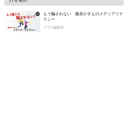
もう騙されない 藤原かずえのメディアリテ
ラシー
アゴラ編集部