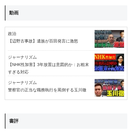
動画
政治
【辺野古事故】遺族が百田発言に激怒
ジャーナリズム
【NHK性加害】3年放置は意図的か：お粗末
すぎる対応
ジャーナリズム
警察官の正当な職務執行を罵倒する玉川徹
書評