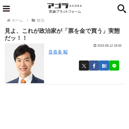
ホーム
政治
見よ、これが政治家が「票を金で買う」実態
だッ！！
2015.06.12 18:00
音喜多 駿