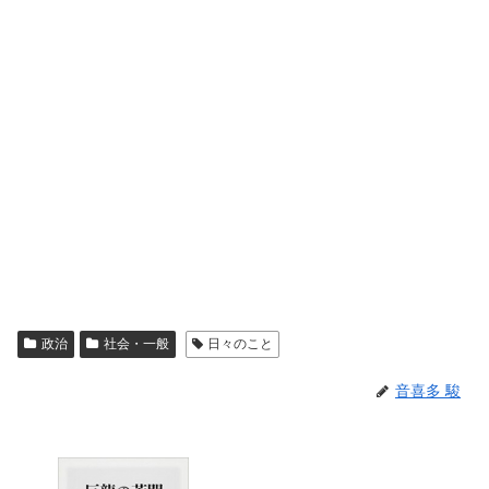
政治
社会・一般
日々のこと
音喜多 駿