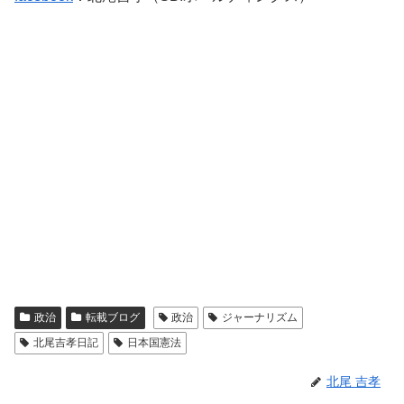
政治
転載ブログ
政治
ジャーナリズム
北尾吉孝日記
日本国憲法
北尾 吉孝