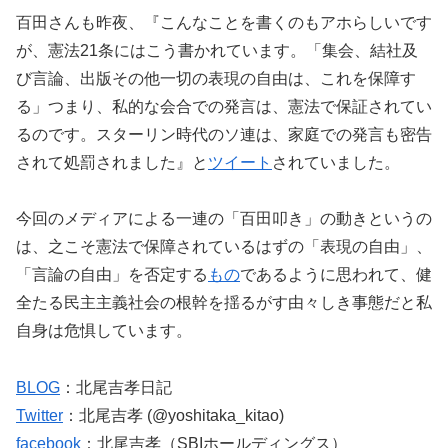
百田さんも昨夜、『こんなことを書くのもアホらしいです
が、憲法21条にはこう書かれています。「集会、結社及
び言論、出版その他一切の表現の自由は、これを保障す
る」つまり、私的な会合での発言は、憲法で保証されてい
るのです。スターリン時代のソ連は、家庭での発言も密告
されて処罰されました』と
ツイート
されていました。
今回のメディアによる一連の「百田叩き」の動きというの
は、之こそ憲法で保障されているはずの「表現の自由」、
「言論の自由」を否定する
もの
であるように思われて、健
全たる民主主義社会の根幹を揺るがす由々しき事態だと私
自身は危惧しています。
BLOG
：北尾吉孝日記
Twitter
：北尾吉孝 (@yoshitaka_kitao)
facebook
：北尾吉孝（SBIホールディングス）