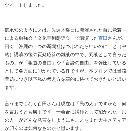
ツイートしました。
御承知のように
之
は、先週木曜日に開催された自民党若手
による勉強会「文化芸術懇話会」で講演した
百田
さんが、
曰く「沖縄の二つの新聞社はつぶれたらいいのに、と（中
略）講演の後の質疑応答の雑談の中で、冗談として言った
もの」が「報道の自由」や「言論の自由」を弾圧している
として各方面に叩かれている件ですが、本ブログでは当該
問題につき以下私の考え方を端的に述べておきたいと思い
ます。
言うまでもなく百田さんは現在は「民の人」ですから、何
を言おうとも勝手です。一会合に講師として招かれた「民
の人」がどんな発言をしようにも、之をまた大手メディア
が叩くのは如何なものかと思います。