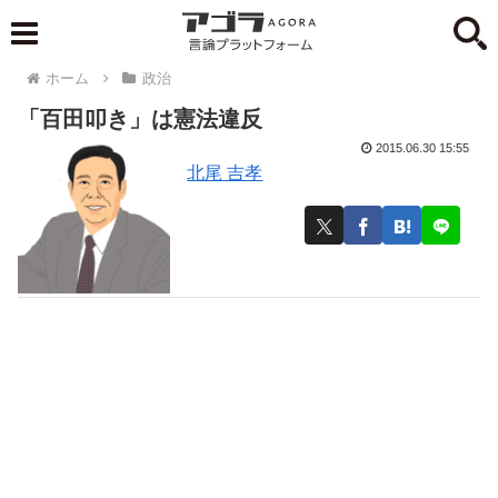
ホーム
政治
「百田叩き」は憲法違反
2015.06.30 15:55
北尾 吉孝