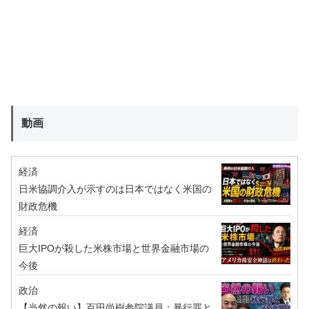
動画
経済
日米協調介入が示すのは日本ではなく米国の
財政危機
経済
巨大IPOが殺した米株市場と世界金融市場の
今後
政治
【当然の報い】百田尚樹参院議員：暴行罪と