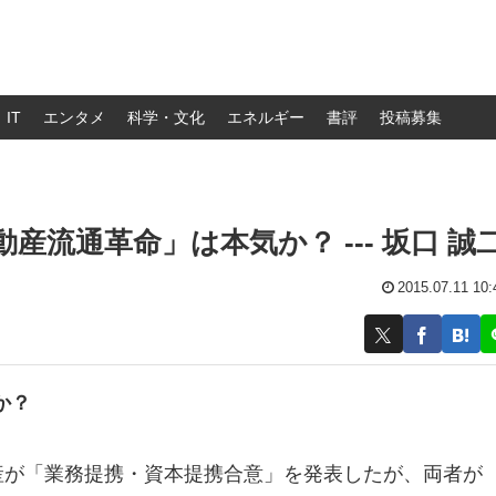
IT
エンタメ
科学・文化
エネルギー
書評
投稿募集
動産流通革命」は本気か？ --- 坂口 誠
2015.07.11 10:
か？
ー不動産が「業務提携・資本提携合意」を発表したが、両者が