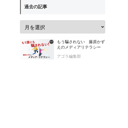
過去の記事
もう騙されない 藤原かず
えのメディアリテラシー
アゴラ編集部