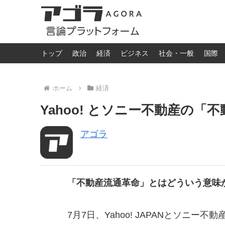
トップ
政治
経済
ビジネス
社会・一般
国際
ホーム
経済
Yahoo! とソニー不動産の「不
アゴラ
「不動産流通革命」とはどういう意味
7月7日、Yahoo! JAPANとソニ