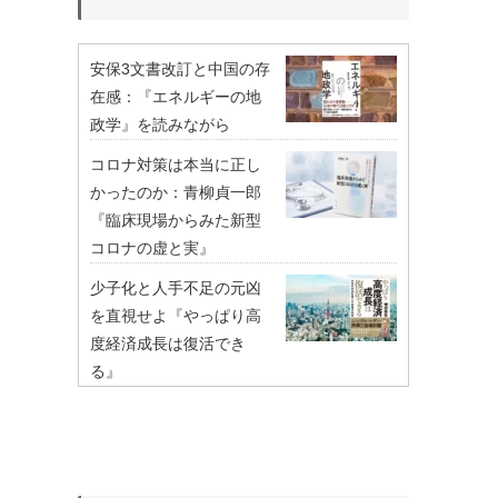
安保3文書改訂と中国の存
在感：『エネルギーの地
政学』を読みながら
コロナ対策は本当に正し
かったのか：青柳貞一郎
『臨床現場からみた新型
コロナの虚と実』
少子化と人手不足の元凶
を直視せよ『やっぱり高
度経済成長は復活でき
る』