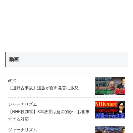
動画
政治
【辺野古事故】遺族が百田発言に激怒
ジャーナリズム
【NHK性加害】3年放置は意図的か：お粗末
すぎる対応
ジャーナリズム