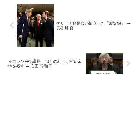
ケリー国務長官が樹立した「新記録」 ---
長谷川 良
イエレンFRB議長、10月の利上げ開始余
地を残す --- 安田 佐和子