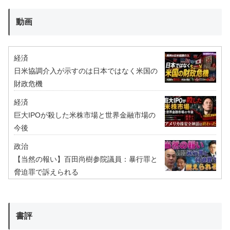
動画
経済
日米協調介入が示すのは日本ではなく米国の
財政危機
経済
巨大IPOが殺した米株市場と世界金融市場の
今後
政治
【当然の報い】百田尚樹参院議員：暴行罪と
脅迫罪で訴えられる
書評