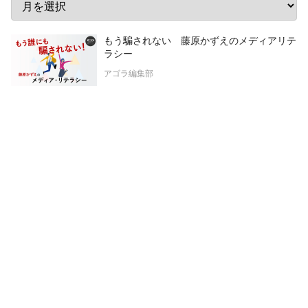
もう騙されない 藤原かずえのメディアリテ
ラシー
アゴラ編集部