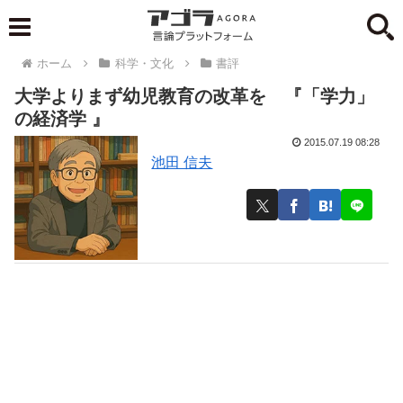
ホーム
科学・文化
書評
大学よりまず幼児教育の改革を 『「学力」
の経済学 』
2015.07.19 08:28
池田 信夫