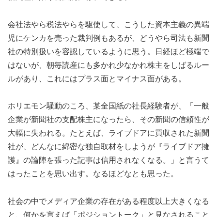
会社法やら税法やらを駆使して、こうした資本主義の異端
児にケンカを売った裁判例もあるが、どうやら司法も新聞
社の特別扱いを容認しているように思う。日経ほど極端で
はないが、朝毎読産にも多かれ少なかれ株主をしばるルー
ルがあり、これにはプラス面とマイナス面がある。
ホリエモン騒動のころ、某全国紙の社長経験者が、「一般
企業が新聞社の支配株主になったら、その新聞の信頼性が
大幅に失われる。たとえば、ライブドアに買収された新聞
社が、どんなに綿密な独自取材をしようが『ライブドア擁
護』の論陣を張った記事は信用されなくなる。」と言うて
はったことを思い出す。なるほどなとも思った。
社会の中でメディア企業の存在がある程度以上大きくなる
と、何かを言えば「ポジショントーク」と見なされること