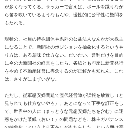
が多くなってくる。サッカーで言えば、ボールを蹴りなが
ら笛を吹いているようなもんや。慢性的に公平性に疑問を
もたれる。
現状の、社員の持株団体や系列の公益法人なんかが大株主
になることで、新聞社のポジションを抽象化するというや
り方は、ある意味で仕方ない。だいたい、営利だけを目的
に今の大新聞社の経営をしたら、各紙とも即座に新聞発行
をやめて不動産経営に専念するのが正解かも知れん。これ
は、さすがにまずいがな。
ただし、従軍慰安婦問題で歴代経営陣が誤報を放置し（と
見られても仕方ないやろ）、あとになって下手な訂正をし
て、世界中の人に（まっとうな元慰安婦たちを含む）に迷
惑をかけた某紙（おい！）の問題なども、株主ガバナンス
の抽象化（というより不在）がもたらした、という面は否