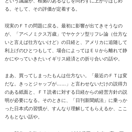
という議論が、根拠のあるなしを問わずに上がりはじめ
る。そして、その評価が定着する。
現実のＦＴの問題に戻る。最初に影響が出てきそうなの
が、「アベノミクス万歳」でヤケクソ型リフレ論（仕方な
いと言えば仕方ないけど）の日経と、アメリカに追随して
利上げのひとつもして、場合によってはＥＵから離れて静
かにやっていきたいイギリス経済との折り合いの話や。
まあ、買ってしまったもんは仕方ない。「最近のＦＴは変
だな。きっとジャップが……」と言わせないだけの説得力
のある紙面と、ＦＴ読者に対する日経からの経営方針の説
明が必要になる。そのときに、「日刊新聞紙法」に乗っか
った日本式の習慣が、すんなり理解してもらえるか、ここ
ろもとない話や。