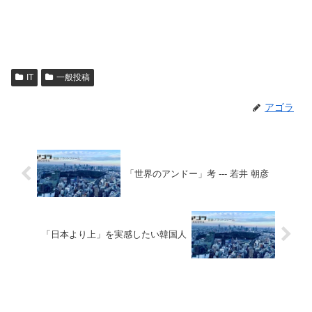
IT
一般投稿
アゴラ
「世界のアンドー」考 --- 若井 朝彦
「日本より上」を実感したい韓国人