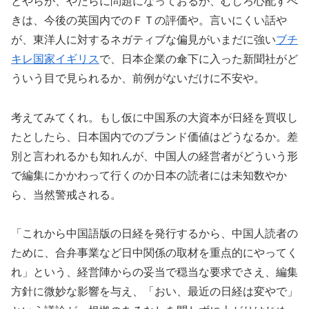
とやらが、やたらに問題になっておるが、むしろ心配すべ
きは、今後の英国内でのＦＴの評価や。言いにくい話や
が、東洋人に対するネガティブな偏見がいまだに強い
ブチ
キレ国家イギリス
で、日本企業の傘下に入った新聞社がど
ういう目で見られるか、前例がないだけに不安や。
考えてみてくれ。もし仮に中国系の大資本が日経を買収し
たとしたら、日本国内でのブランド価値はどうなるか。差
別と言われるかも知れんが、中国人の経営者がどういう形
で編集にかかわって行くのか日本の読者には未知数やか
ら、当然警戒される。
「これから中国語版の日経を発行するから、中国人読者の
ために、合弁事業など日中関係の取材を重点的にやってく
れ」という、経営陣からの妥当で穏当な要求でさえ、編集
方針に微妙な影響を与え、「おい、最近の日経は変やで」