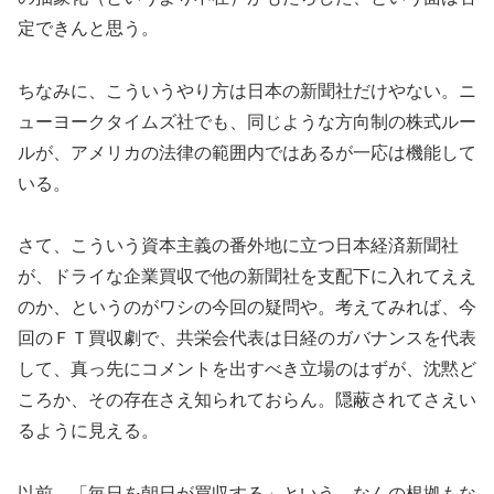
定できんと思う。
ちなみに、こういうやり方は日本の新聞社だけやない。ニ
ューヨークタイムズ社でも、同じような方向制の株式ルー
ルが、アメリカの法律の範囲内ではあるが一応は機能して
いる。
さて、こういう資本主義の番外地に立つ日本経済新聞社
が、ドライな企業買収で他の新聞社を支配下に入れてええ
のか、というのがワシの今回の疑問や。考えてみれば、今
回のＦＴ買収劇で、共栄会代表は日経のガバナンスを代表
して、真っ先にコメントを出すべき立場のはずが、沈黙ど
ころか、その存在さえ知られておらん。隠蔽されてさえい
るように見える。
以前、「毎日を朝日が買収する」という、なんの根拠もな