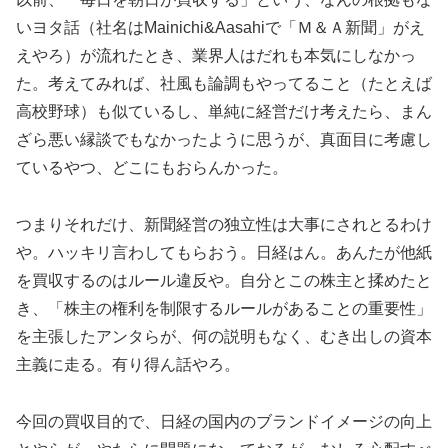
いヨタ話（社名はMainichi&Aasahiで「Ｍ＆Ａ新聞」がえ
えやろ）が流れたとき、業界人はだれも本気にしなかっ
た。考えてみれば、社風も論調もやってること（たとえば
高校野球）も似ているし、単純に経営だけ考えたら、まん
ざら悪い縁談でもなかったように思うが、真面目に考慮し
ているやつ、どこにもおらんかった。
つまりそれだけ、新聞経営の独立性は大事にされとるわけ
や。ハッキリ言わしてもらおう。日経はん。あんたが他紙
を買収するのはルール違反や。自分とこの株主と揉めたと
き、「株主の権利を制限するルールがあることの重要性」
を主張したアンタらが、何の説明もなく、むき出しの資本
主義に走る。有り得ん話やろ。
今回の買収目的で、日経の国内のブランドイメージの向上