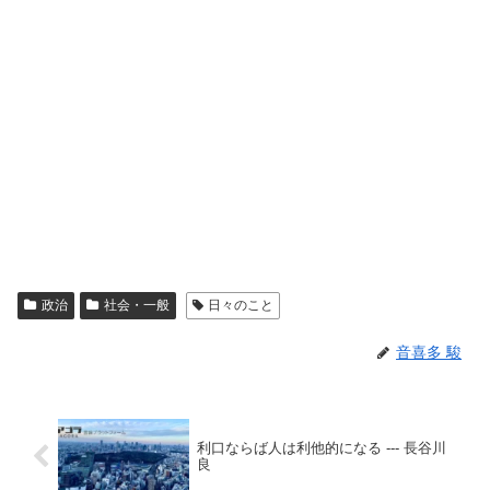
政治
社会・一般
日々のこと
音喜多 駿
利口ならば人は利他的になる --- 長谷川
良