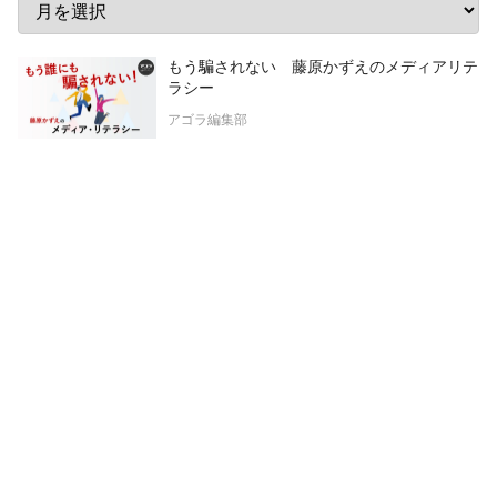
もう騙されない 藤原かずえのメディアリテ
ラシー
アゴラ編集部