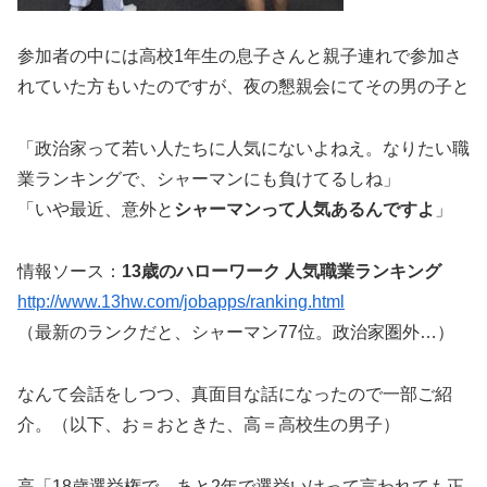
参加者の中には高校1年生の息子さんと親子連れで参加さ
れていた方もいたのですが、夜の懇親会にてその男の子と
「政治家って若い人たちに人気にないよねえ。なりたい職
業ランキングで、シャーマンにも負けてるしね」
「いや最近、意外と
シャーマンって人気あるんですよ
」
情報ソース：
13歳のハローワーク 人気職業ランキング
http://www.13hw.com/jobapps/ranking.html
（最新のランクだと、シャーマン77位。政治家圏外…）
なんて会話をしつつ、真面目な話になったので一部ご紹
介。（以下、お＝おときた、高＝高校生の男子）
高「18歳選挙権で、あと2年で選挙いけって言われても正