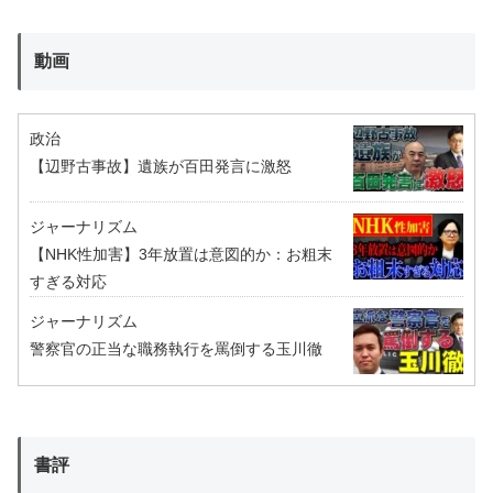
動画
政治
【辺野古事故】遺族が百田発言に激怒
ジャーナリズム
【NHK性加害】3年放置は意図的か：お粗末
すぎる対応
ジャーナリズム
警察官の正当な職務執行を罵倒する玉川徹
書評