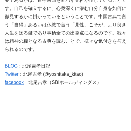
要であるかは、古今東西を問わず先哲が諭していることで
す。自己を確立するに、心奥深くに潜む自分自身を如何に
徹見するかに掛かっているということです。中国古典で言
う「自得」あるいは仏教で言う「見性」こそが、より良き
人生を送る鍵であり事柄全ての出発点になるのです。我々
は精神の糧となる古典を読むことで、様々な気付きを与え
られるのです。
BLOG
：北尾吉孝日記
Twitter
：北尾吉孝 (@yoshitaka_kitao)
facebook
：北尾吉孝（SBIホールディングス）