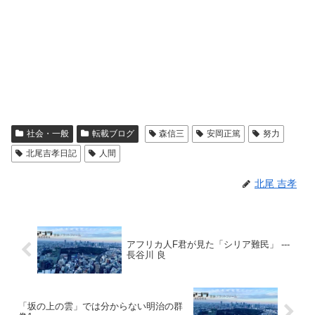
社会・一般
転載ブログ
森信三
安岡正篤
努力
北尾吉孝日記
人間
北尾 吉孝
アフリカ人F君が見た「シリア難民」 ---
長谷川 良
「坂の上の雲」では分からない明治の群