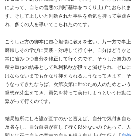
によって、自らの善悪の判断基準をつくり上げておられま
す。そして正しいと判断された事柄を勇気を持って実践さ
れ、多くの人を導いてこられたのです。
こうした方の御本に虚心坦懐に教えを乞い、片一方で事上
磨錬しその学びに実践・対峙して行く中、自分はどうかと
常に省みつつ自分を修正して行くのです。そうした努力の
積み重ねの結果として私利私欲が段々と減ぜられ、ゼロに
はならないまでもかなり抑えられるようなってきます。そ
うなってきたならば、次第次第に世のため人のためという
発想が芽生えてき、勇気を持って実行しようという行動に
繋がって行くのです。
結局短所にしろ誰が直すのかと言えば、自分で気付き自ら
反省をし、自分自身が直して行く以外ないのであって、人
間とは正に自らの意志で自らを鍛え創り上げて行く「
自修