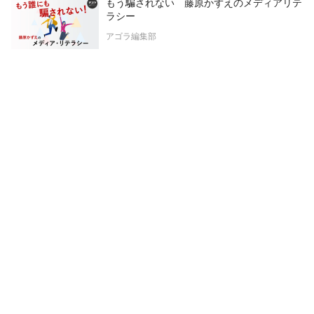
もう騙されない 藤原かずえのメディアリテ
ラシー
アゴラ編集部