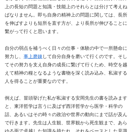
上の長短の問題と知識・技能上のそれらとは分けて考えね
ばなりません。即ち自身の精神上の問題に関しては、長所
を伸ばすよりも短所を直す方が、より長所が伸びることに
繫がって行くと思います。
自分の弱点を補うべく日々の仕事・体験の中で一所懸命に
努力し、
事上磨錬
して自分自身を磨いて行くのです。そし
てその努力を支え自身の成長に繋げて行くため、時空を越
えて精神の糧となるような書物を深く読み込み、私淑する
人を得ることが重要なのです。
例えば、冒頭挙げた私が私淑する安岡先生の書を読みます
と、東洋哲学は言うに及ばず西洋哲学から医学・科学の
話、あるいはその時々の政治や世界の動向にまで話が及ん
で行きます。先生は人生観、世界観から死生観まで、あら
ゆる面で卓越した知識を持たれ、それをベースとした見識