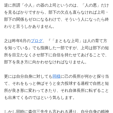
逆に所謂「小人」の器の上司というのは、「人の悪」だけ
を見るばかりですから、部下の欠点も直らなければ上司・
部下の関係もゼロになるわけで、そういう人になったら終
わりと言うしかありません。
之は昨年6月の
ブログ
、『「まともな上司」は人の育て方
を知っている』でも指摘した一部ですが、上司は部下の短
所を目立たなくさせ部下に自信を持たせてあげることで、
部下を良き方に向かわせなければなりません。
更には自分自身に対しても
同様
に己の長所が何かと探り当
て、それをもっと伸ばそうと全力投球する過程で自然と短
所が良き形に変わってきたり、それ自体長所に転ずること
も出来てくるのではという気もします。
しかし同時に森信三先生も言われる通り、自分自身の精神