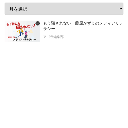
もう騙されない 藤原かずえのメディアリテ
ラシー
アゴラ編集部