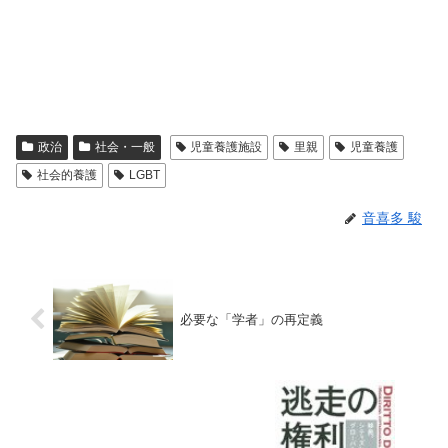
政治
社会・一般
児童養護施設
里親
児童養護
社会的養護
LGBT
音喜多 駿
必要な「学者」の再定義