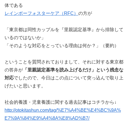
体である
レインボーフォスターケア（RFC）
の方が
「東京都は同性カップルを『里親認定基準』から排除して
いるのではないか」
「そのような対応をとっている理由は何か？」（要約）
ということを質問されておりまして、それに対する東京都
の答弁が
「里親認定基準を読み上げるだけ」という残念な
対応
でしたので、今日はこの点について突っ込んで取り上
げたいと思います。
社会的養護・児童養護に関する過去記事はコチラから↓
http://otokitashun.com/tag/%E7%A4%BE%E4%BC%9A%
E7%9A%84%E9%A4%8A%E8%AD%B7/