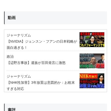
動画
ジャーナリズム
【NVIDIA】ジェンスン・フアンの日本戦略が
面白過ぎる！
政治
【辺野古事故】遺族が百田発言に激怒
ジャーナリズム
【NHK性加害】3年放置は意図的か：お粗末
すぎる対応
書評