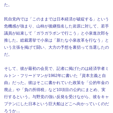
た。
民自党内では「このままでは日本経済が破綻する」という
危機感が強まり、山柿が後継指名した岩原に対して、若手
議員が結束して「ガラガラポンで行こう」と小泉進次郎を
推した。総裁選挙で小泉は「新たな小泉改革を行なう」と
いう主張を掲げて闘い、大方の予想を裏切って当選したの
だ。
そして、彼が最初の会見で、記者に掲げたのは経済学者ミ
ルトン・フリードマンが1962年に書いた『資本主義と自
由』だった。彼はそこに書かれていた政策を「公的年金の
廃止」や「負の所得税」など10項目の公約にまとめ、実
行するという。与野党の強い反発を受けながら、彼をキャ
プテンにした日本という巨大船はどこへ向かっていくのだ
ろうか…