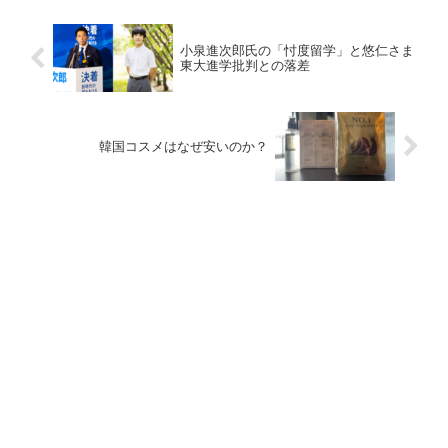
小泉進次郎氏の「忖度留学」と悠仁さま
東大進学批判との落差
韓国コスメはなぜ安いのか？