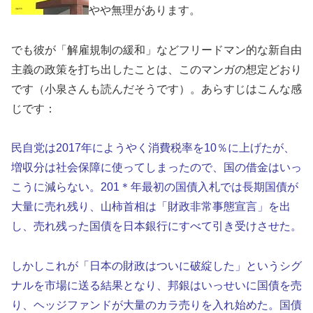
やや無理があります。
でも彼が「解雇規制の緩和」などフリードマン的な新自由
主義の政策を打ち出したことは、このマンガの想定どおり
です（小泉さんも読んだそうです）。あらすじはこんな感
じです：
民自党は2017年にようやく消費税率を10％に上げたが、
増収分は社会保障に使ってしまったので、国の借金はいっ
こうに減らない。201＊年最初の国債入札では長期国債が
大量に売れ残り、山柿首相は「財政非常事態宣言」を出
し、売れ残った国債を日本銀行にすべて引き受けさせた。
しかしこれが「日本の財政はついに破綻した」というシグ
ナルを市場に送る結果となり、邦銀はいっせいに国債を売
り、ヘッジファンドが大量のカラ売りを入れ始めた。国債