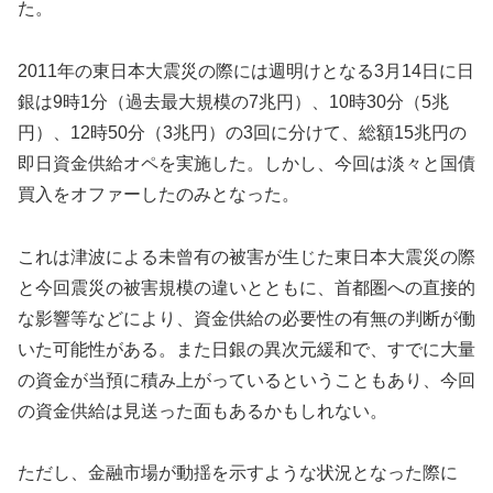
た。
2011年の東日本大震災の際には週明けとなる3月14日に日
銀は9時1分（過去最大規模の7兆円）、10時30分（5兆
円）、12時50分（3兆円）の3回に分けて、総額15兆円の
即日資金供給オペを実施した。しかし、今回は淡々と国債
買入をオファーしたのみとなった。
これは津波による未曾有の被害が生じた東日本大震災の際
と今回震災の被害規模の違いとともに、首都圏への直接的
な影響等などにより、資金供給の必要性の有無の判断が働
いた可能性がある。また日銀の異次元緩和で、すでに大量
の資金が当預に積み上がっているということもあり、今回
の資金供給は見送った面もあるかもしれない。
ただし、金融市場が動揺を示すような状況となった際に