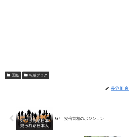
国際
転載ブログ
長谷川 良
G7 安倍首相のポジション