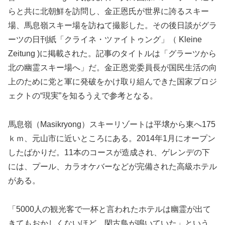
らと共に北朝鮮を訪問し、金正恩氏が世界に誇るスキー
場、馬息嶺スキー場を訪ねて撮影した。その後日談がグラ
ーツの日刊紙「クライネ・ツァイトゥング」（ Kleine
Zeitung )に掲載された。記事のタイトルは「グラーツから
北の幽霊スキー場へ」だ。金正恩党委員長が国民生活の向
上のために党と軍に発破をかけ取り組んできた国家プロジ
ェクトの“現実”を知るうえで参考となる。
馬息嶺（Masikryong）スキーリゾートは平壌から東へ175
ｋｍ、元山市に近いところにある。2014年1月にオープン
したばかりだ。11本のコースが造成され、ゲレンデの下
には、プール、カラオケバーなどが完備された高級ホテル
がある。
「5000人の観光客で一杯と言われたホテルは幽霊が出て
きてもおかしくないほど、閑古鳥が鳴いていた」という。