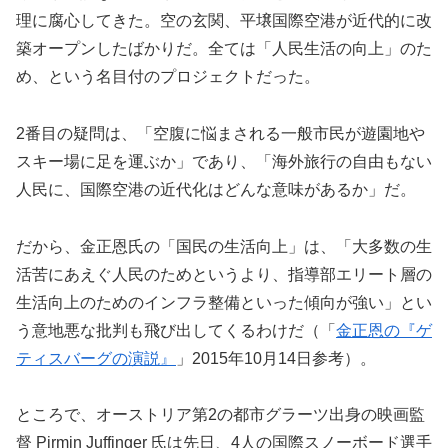
理に腐心してきた。空の玄関、平壌国際空港が近代的に改
築オープンしたばかりだ。全ては「人民生活の向上」のた
め、という名目付のプロジェクトだった。
2番目の疑問は、「空腹に悩まされる一般市民が遊園地や
スキー場に足を運ぶか」であり、「海外旅行の自由もない
人民に、国際空港の近代化はどんな意味があるか」だ。
だから、金正恩氏の「国民の生活向上」は、「大多数の生
活苦にあえぐ人民のためというより、指導部エリート層の
生活向上のためのインフラ整備といった傾向が強い」とい
う意地悪な批判も飛び出してくるわけだ（「
金正恩の『ゲ
ティスバーグの演説』
」2015年10月14日参考）。
ところで、オーストリア第2の都市グラーツ出身の映画監
督 Pirmin Juffinger 氏は先日、4人の国際スノーボード選手