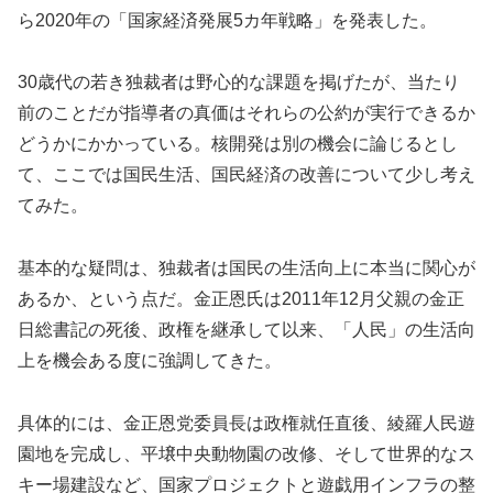
ら2020年の「国家経済発展5カ年戦略」を発表した。
30歳代の若き独裁者は野心的な課題を掲げたが、当たり
前のことだが指導者の真価はそれらの公約が実行できるか
どうかにかかっている。核開発は別の機会に論じるとし
て、ここでは国民生活、国民経済の改善について少し考え
てみた。
基本的な疑問は、独裁者は国民の生活向上に本当に関心が
あるか、という点だ。金正恩氏は2011年12月父親の金正
日総書記の死後、政権を継承して以来、「人民」の生活向
上を機会ある度に強調してきた。
具体的には、金正恩党委員長は政権就任直後、綾羅人民遊
園地を完成し、平壌中央動物園の改修、そして世界的なス
キー場建設など、国家プロジェクトと遊戯用インフラの整