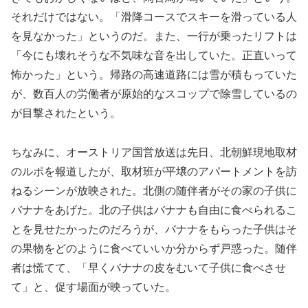
それだけではない。「滑降コースでスキーを滑っている人
を見なかった」というのだ。また、一行が乗ったリフトは
「今にも壊れそうな不気味な音を出していた。正直いって
怖かった」という。帰路の高速道路には雪が積もっていた
が、数百人の労働者が原始的なスコップで除雪しているの
が目撃されたという。
ちなみに、オーストリア国営放送は先日、北朝鮮現地取材
のルポを報道したが、取材班が平壌のアパートメントを訪
ねるシーンが放映された。北側の随伴者がその家の子供に
バナナをあげた。北の子供はバナナも自由に食べられるこ
とを見せたかったのだろうが、バナナをもらった子供はそ
の果物をどのように食べていいか分からず戸惑った。随伴
者は慌てて、「早くバナナの皮をむいて子供に食べさせ
て」と、促す場面が映っていた。