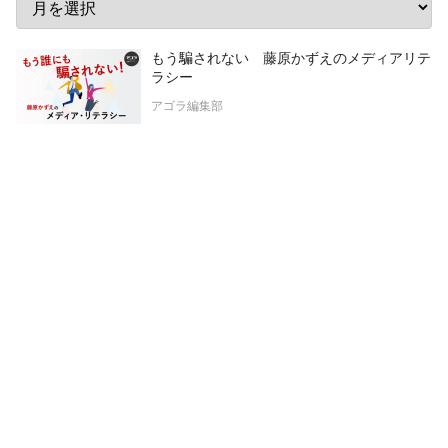
もう騙されない 藤原かずえのメディアリテ
ラシー
アゴラ編集部