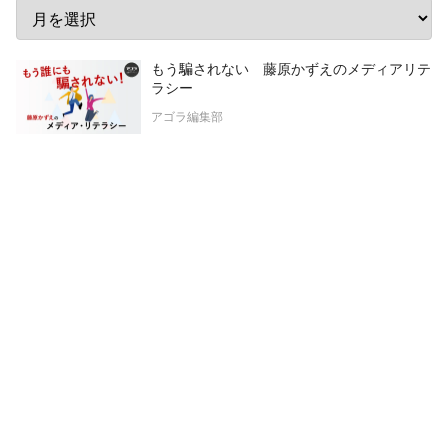
もう騙されない 藤原かずえのメディアリテ
ラシー
アゴラ編集部