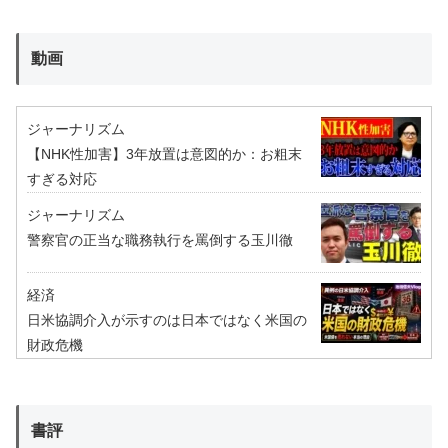
動画
ジャーナリズム
【NHK性加害】3年放置は意図的か：お粗末
すぎる対応
ジャーナリズム
警察官の正当な職務執行を罵倒する玉川徹
経済
日米協調介入が示すのは日本ではなく米国の
財政危機
書評