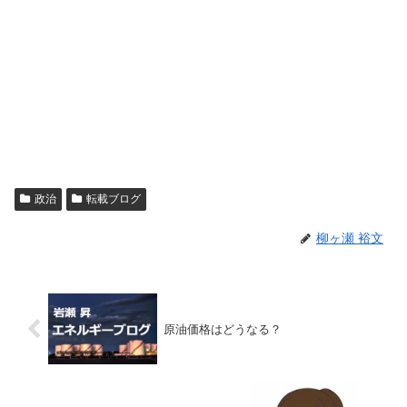
政治
転載ブログ
柳ヶ瀬 裕文
原油価格はどうなる？