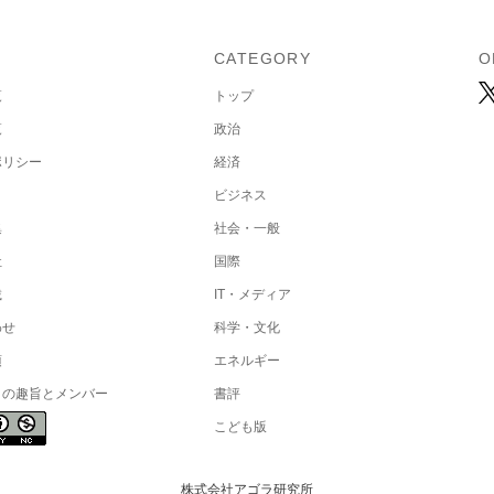
U
CATEGORY
O
覧
トップ
覧
政治
ポリシー
経済
ビジネス
集
社会・一般
社
国際
載
IT・メディア
わせ
科学・文化
項
エネルギー
トの趣旨とメンバー
書評
こども版
株式会社アゴラ研究所