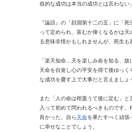
俗的な成功は本当の成功とは言わない
『論語』の「顔淵第十二の五」に「死
って定められ、富むか偉くなるかは天
る意味非情かもしれませんが、死生も
「楽天知命…天を楽しみ命を知る、故
天命を自覚し心の平安を得て後ゆっく
な成功を齎す上で大事だと言えましょ
また「人の命は棺蓋うて後に定む」と
入って初めて問われるべきものです。
良かった。自ら
天命
を果たすべく頑張
に幸せなことでしょう。