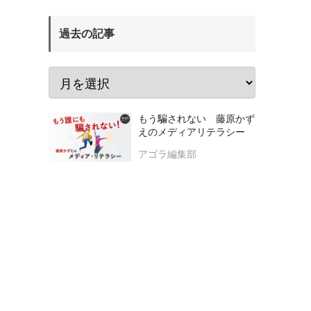
過去の記事
もう騙されない 藤原かず
えのメディアリテラシー
アゴラ編集部