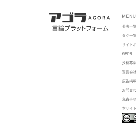
MEN
著者一
タグ一
サイト
GEPR
投稿募
運営会
広告掲
お問合
免責事
本サイ