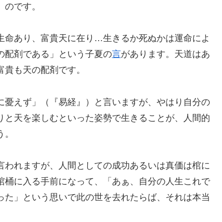
」のです。
生命あり、富貴天に在り…生きるか死ぬかは運命によ
の配剤である」という子夏の
言
があります。天道はあ
富貴も天の配剤です。
に憂えず」（『易経』）と言いますが、やはり自分の
りと天を楽しむといった姿勢で生きることが、人間的
う。
言われますが、人間としての成功あるいは真価は棺に
棺桶に入る手前になって、「あぁ、自分の人生これで
った」という思いで此の世を去れたらば、それは本当