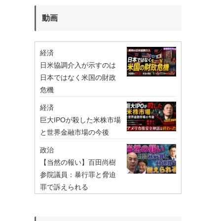
動画
経済
日米協調介入が示すのは
日本ではなく米国の財政
危機
経済
巨大IPOが殺した米株市場
と世界金融市場の今後
政治
【当然の報い】百田尚樹
参院議員：暴行罪と脅迫
罪で訴えられる