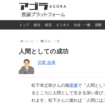
トップ
政治
経済
ビジネス
社会・一般
国際
ホーム
社会・一般
人間としての成功
北尾 吉孝
松下幸之助さんの御
著書
で『人間とし
るところに人間として生きる深い喜び
れます。松下さんに拠れば「人間には