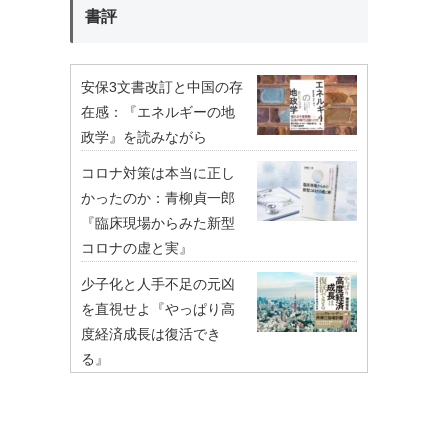
書評
安保3文書改訂と中国の存
在感：『エネルギーの地
政学』を読みながら
コロナ対策は本当に正し
かったのか：青柳貞一郎
『臨床現場からみた新型
コロナの虚と実』
少子化と人手不足の元凶
を直視せよ『やっぱり高
度経済成長は復活でき
る』