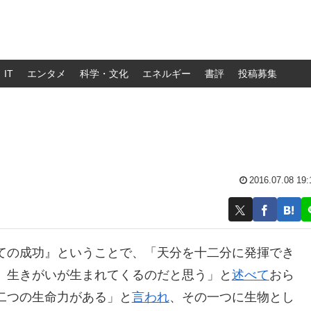
IT
エンタメ
科学・文化
エネルギー
書評
投稿募集
2016.07.08 19:
ての成功』ということで、「天分を十二分に発揮でき
、生きがいが生まれてくるのだと思う」と
述べて
おら
二つの生命力がある」と
言われ
、その一つに生物とし