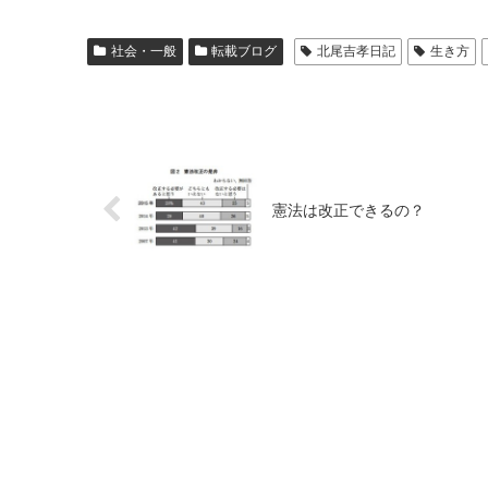
社会・一般
転載ブログ
北尾吉孝日記
生き方
憲法は改正できるの？