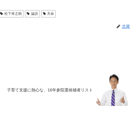
松下幸之助
論語
天命
北尾
子育て支援に熱心な、16年参院選候補者リスト