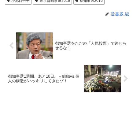
小池百合子
東京都知事選2016
都知事選2016
音喜多 駿
都知事選をただの「人気投票」で終わら
せるな！
都知事選1週間、あと10日。～組織vs.個
人の構造がハッキリしてきたゾ！