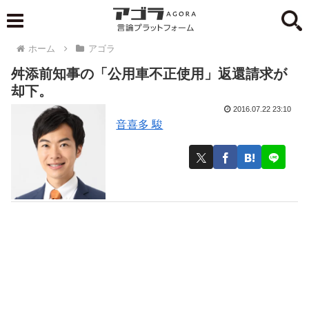
ホーム
アゴラ
舛添前知事の「公用車不正使用」返還請求が
却下。
2016.07.22 23:10
音喜多 駿