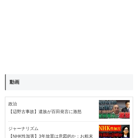
動画
政治
【辺野古事故】遺族が百田発言に激怒
ジャーナリズム
【NHK性加害】3年放置は意図的か：お粗末