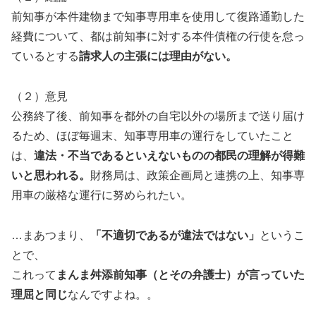
前知事が本件建物まで知事専用車を使用して復路通勤した
経費について、都は前知事に対する本件債権の行使を怠っ
ているとする
請求人の主張には理由がない。
（２）意見
公務終了後、前知事を都外の自宅以外の場所まで送り届け
るため、ほぼ毎週末、知事専用車の運行をしていたこと
は、
違法・不当であるといえないものの都民の理解が得難
いと思われる。
財務局は、政策企画局と連携の上、知事専
用車の厳格な運行に努められたい。
…まあつまり、
「不適切であるが違法ではない」
というこ
とで、
これって
まんま舛添前知事（とその弁護士）が言っていた
理屈と同じ
なんですよね。。