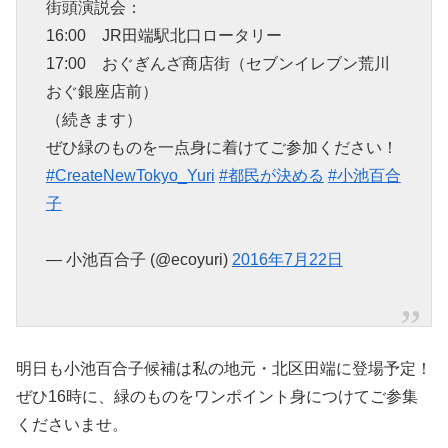
街頭演説会：
16:00 JR田端駅北口ロータリー
17:00 おぐぎんざ商店街（セブンイレブン荒川
おぐ銀座店前）
（続きます）
ぜひ緑のものを一点身に着けてご参加ください！
#CreateNewTokyo_Yuri
#都民が決める
#小池百合
子
— 小池百合子 (@ecoyuri)
2016年7月22日
明日も小池百合子候補は私の地元・北区田端に登場予定！
ぜひ16時に、緑のものをワンポイント身につけてご参集
くださいませ。