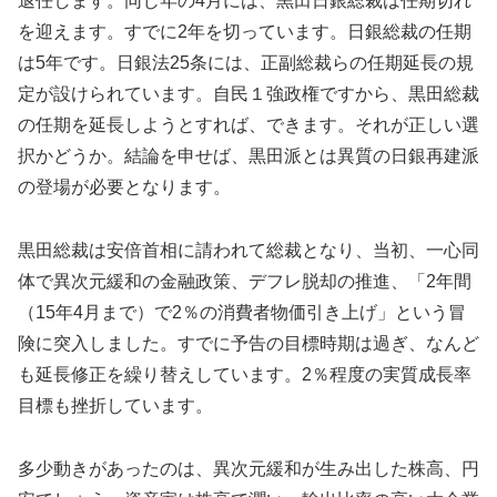
退任します。同じ年の4月には、黒田日銀総裁は任期切れ
を迎えます。すでに2年を切っています。日銀総裁の任期
は5年です。日銀法25条には、正副総裁らの任期延長の規
定が設けられています。自民１強政権ですから、黒田総裁
の任期を延長しようとすれば、できます。それが正しい選
択かどうか。結論を申せば、黒田派とは異質の日銀再建派
の登場が必要となります。
黒田総裁は安倍首相に請われて総裁となり、当初、一心同
体で異次元緩和の金融政策、デフレ脱却の推進、「2年間
（15年4月まで）で2％の消費者物価引き上げ」という冒
険に突入しました。すでに予告の目標時期は過ぎ、なんど
も延長修正を繰り替えしています。2％程度の実質成長率
目標も挫折しています。
多少動きがあったのは、異次元緩和が生み出した株高、円