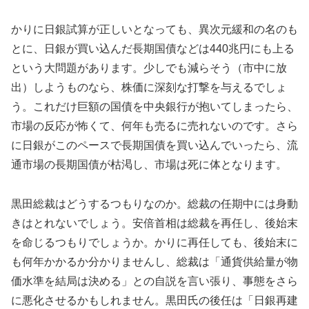
かりに日銀試算が正しいとなっても、異次元緩和の名のも
とに、日銀が買い込んだ長期国債などは440兆円にも上る
という大問題があります。少しでも減らそう（市中に放
出）しようものなら、株価に深刻な打撃を与えるでしょ
う。これだけ巨額の国債を中央銀行が抱いてしまったら、
市場の反応が怖くて、何年も売るに売れないのです。さら
に日銀がこのペースで長期国債を買い込んでいったら、流
通市場の長期国債が枯渇し、市場は死に体となります。
黒田総裁はどうするつもりなのか。総裁の任期中には身動
きはとれないでしょう。安倍首相は総裁を再任し、後始末
を命じるつもりでしょうか。かりに再任しても、後始末に
も何年かかるか分かりませんし、総裁は「通貨供給量が物
価水準を結局は決める」との自説を言い張り、事態をさら
に悪化させるかもしれません。黒田氏の後任は「日銀再建