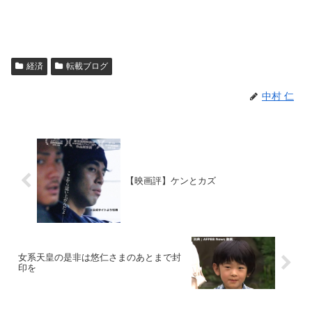
経済
転載ブログ
中村 仁
【映画評】ケンとカズ
女系天皇の是非は悠仁さまのあとまで封
印を