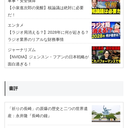
軍事・安全保障
【小泉進次郎の覚醒】核論議は絶対に必要
だ！
エンタメ
【ラジオ局消える？】2028年に何が起きる？
ラジオ業界のリアルな財務事情
ジャーナリズム
【NVIDIA】ジェンスン・フアンの日本戦略が
面白過ぎる！
書評
「祈りの長崎」の原爆の歴史と二つの世界遺
産：永井隆『長崎の鐘』