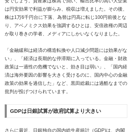
安でしょう。資産家は株高で潤い、輸出比率の高い大企業
は円安効果で利益が膨らみ、税収は増えました。その後、
株は1万6千円台に下落、為替は円高に転じ100円前後とな
り、アベノミクス効果を強調するひとは、安倍政権の周辺
か取り巻きの学者、メディアにしかいなくなりました。
「金融緩和は経済の構造転換や人口減少問題には効果がな
い」、「経済は長期的な停滞期に入っている。金融・財政
政策は一過性の危機でないと、効き目は弱い」、「国内経
済は海外要因の影響を大きく受けるのに、国内中心の金融
政策の効果を過信した」など、黒田総裁には過酷なまでの
批判が投げつけられています。
GDPは日銀試算が政府試算より大きい
さらに最近、日銀独自の国内総生産統計（GDP)は、内閣