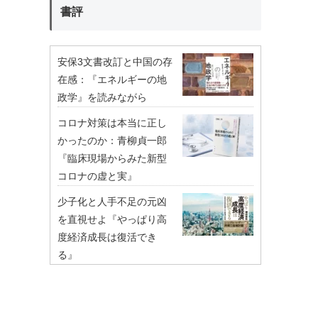
書評
安保3文書改訂と中国の存
在感：『エネルギーの地
政学』を読みながら
コロナ対策は本当に正し
かったのか：青柳貞一郎
『臨床現場からみた新型
コロナの虚と実』
少子化と人手不足の元凶
を直視せよ『やっぱり高
度経済成長は復活でき
る』