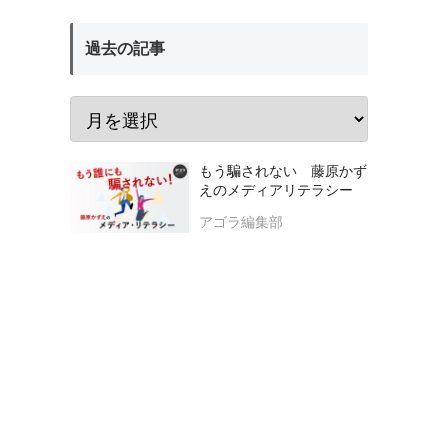
過去の記事
もう騙されない 藤原かず
えのメディアリテラシー
アゴラ編集部