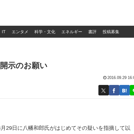
IT
エンタメ
科学・文化
エネルギー
書評
投稿募集
報開示のお願い
2016.09.29 16:
月29日に八幡和郎氏がはじめてその疑いを指摘して以