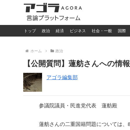
トップ
政治
経済
ビジネス
社会・一般
国際
ホーム
政治
【公開質問】蓮舫さんへの情
アゴラ編集部
参議院議員・民進党代表 蓮舫殿
蓮舫さんの二重国籍問題については、8