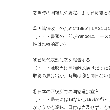
②当時の国籍法の規定により台湾籍と
③国籍法改正のために1985年1月21
（・・・書類の一部がYahoo!ニュ
性は比較的高い）
④台湾代表処に③を報告する
（・・・蓮舫氏は国籍離脱届けだった
取得の届け出か。時期は③と同日ない
⑤日本の区役所での国籍選択宣言
（・・・過去には18ないし19歳で行
かどうかも曖昧。日付は言及せず。も