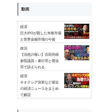
動画
経済
巨大IPOが殺した米株市場
と世界金融市場の今後
政治
【当然の報い】百田尚樹
参院議員：暴行罪と脅迫
罪で訴えられる
経済
キオクシア決算など最近
の経済ニュースをまとめ
て解説