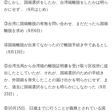
②しかし、国籍選択をしたか、台湾籍離脱をしたかは明ら
かにせず，（
9
月はじめ）
③台湾に国籍離脱の有無を問い合わせ、まだだったら国籍
離脱を求め（
9
月
6
日）
④国籍離脱が出来てなかったので離脱手続き中であるとし
（
9
月
13
日）
⑤台湾当局から台湾籍の離脱証明書を受け取り区役所に提
出したとしていたが、それが、国籍選択のための手続き
か、外国籍を喪失したことの届け出かを明らかにせず、ま
た、過去に国籍選択をしたかも明らかにしなかった（
9
月
23
日）。
⑥10月15日、
22
歳までに行うことが義務とされている国