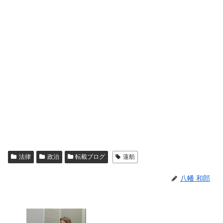
法律
政治
転載ブログ
蓮舫
八幡 和郎