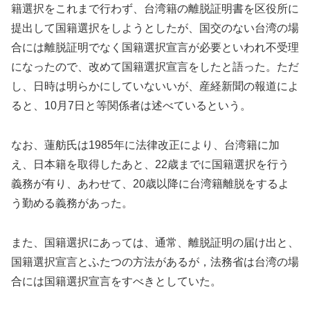
籍選択をこれまで行わず、台湾籍の離脱証明書を区役所に
提出して国籍選択をしようとしたが、国交のない台湾の場
合には離脱証明でなく国籍選択宣言が必要といわれ不受理
になったので、改めて国籍選択宣言をしたと語った。ただ
し、日時は明らかにしていない
いが、産経新聞の報道によ
ると、10月7日と等関係者は述べているという。
なお、蓮舫氏は
1985
年に法律改正により、台湾籍に加
え、日本籍を取得したあと、
22
歳までに国籍選択を行う
義務が有り、あわせて、
20
歳以降に台湾籍離脱をするよ
う勤める義務があった。
また、国籍選択にあっては、通常、離脱証明の届け出と、
国籍選択宣言とふたつの方法があるが，法務省は台湾の場
合には国籍選択宣言をすべきとしていた。