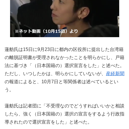
蓮舫氏は
15
日に
9
月
23
日に都内の区役所に提出した台湾籍
の離脱証明書が受理されなかったことを明らかにし、戸籍
法に基づき「（日本国籍の）選択宣言をした」と述べた。
ただし、いつしたかは、明らかにしていな
いが、
産経新聞
の報道によると、10月7日と等関係者は述べているとい
う。
蓮舫氏は記者団に「不受理なのでどうすればいいかと相談
したら、強く（日本国籍の）選択の宣言をするよう行政指
導されたので選択宣言をした」と述べた。