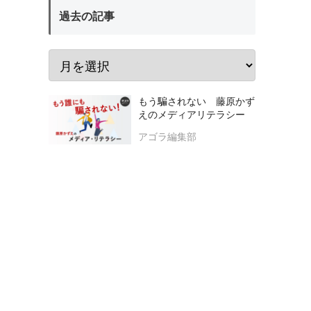
過去の記事
もう騙されない 藤原かず
えのメディアリテラシー
アゴラ編集部