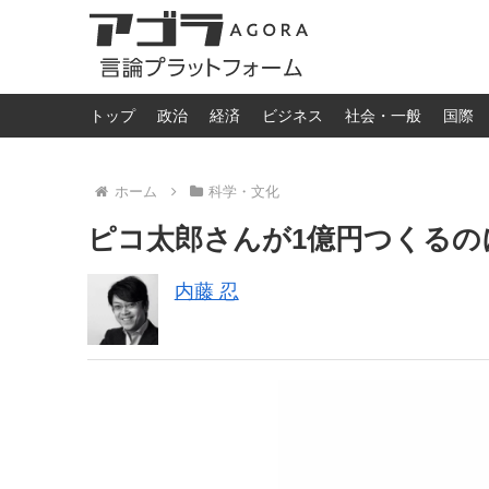
トップ
政治
経済
ビジネス
社会・一般
国際
ホーム
科学・文化
ピコ太郎さんが1億円つくるの
内藤 忍