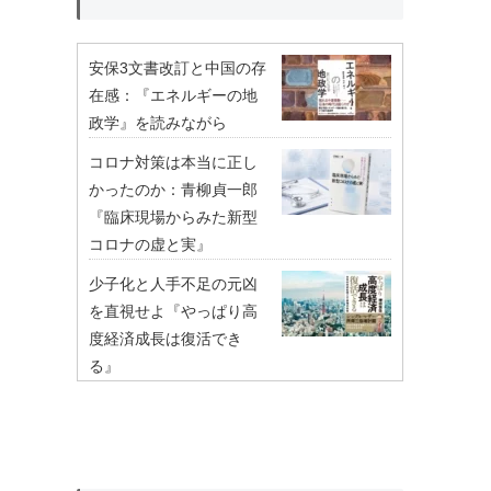
安保3文書改訂と中国の存
在感：『エネルギーの地
政学』を読みながら
コロナ対策は本当に正し
かったのか：青柳貞一郎
『臨床現場からみた新型
コロナの虚と実』
少子化と人手不足の元凶
を直視せよ『やっぱり高
度経済成長は復活でき
る』