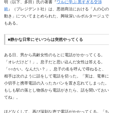
明（以下、多田）氏の著書『
ワルに学ぶ 黒すぎる交渉
術
』（プレジデント社）は、悪徳商法における「人の心の
動き」についてまとめられた、興味深いルポルタージュで
もある。
■静かな日常にそいつらは突然やってくる
ある日、男から高齢女性のもとに電話がかかってくる。
「オレだけど！」。息子だと思い込んだ女性は答える。
「○○かい。なんだい？」。息子の名を呼んで尋ねると、
相手は次のように話をして電話を切った。「実は、電車に
小切手と携帯電話の入ったカバンを置き忘れてしまった。
もしも駅の落とし物係から電話がきたら、話を聞いておい
てね」。
ほどなくして、再び深刻な声で電話がかかってくる。「ち