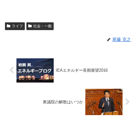
ライフ
社会・一般
尾藤 克之
IEAエネルギー長期展望2016
衆議院の解散はいつか