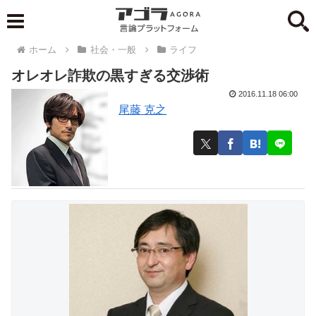
ホーム
社会・一般
ライフ
オレオレ詐欺の黒すぎる交渉術
2016.11.18 06:00
尾藤 克之