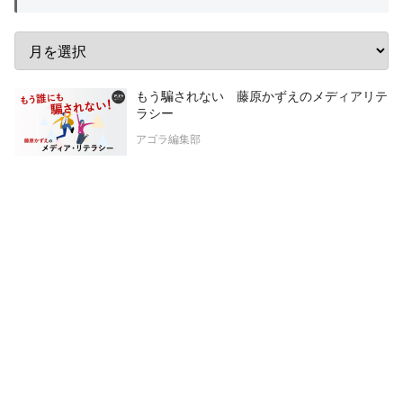
もう騙されない 藤原かずえのメディアリテ
ラシー
アゴラ編集部