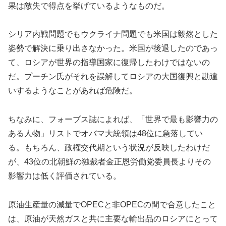
果は敵失で得点を挙げているようなものだ。
シリア内戦問題でもウクライナ問題でも米国は毅然とした
姿勢で解決に乗り出さなかった。米国が後退したのであっ
て、ロシアが世界の指導国家に復帰したわけではないの
だ。プーチン氏がそれを誤解してロシアの大国復興と勘違
いするようなことがあれば危険だ。
ちなみに、フォーブス誌によれば、「世界で最も影響力の
ある人物」リストでオバマ大統領は48位に急落してい
る。もちろん、政権交代期という状況が反映したわけだ
が、43位の北朝鮮の独裁者金正恩労働党委員長よりその
影響力は低く評価されている。
原油生産量の減量でOPECと非OPECの間で合意したこと
は、原油が天然ガスと共に主要な輸出品のロシアにとって