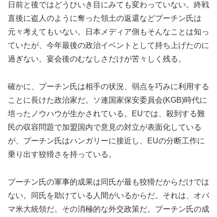
日前と後ではどうひいき目にみても変わっていない。終戦
直後に盗人のように奪った領土の返還などプーチン氏は
元々考えてもいない。日本メディア側もそんなことは知っ
ていたが、今年最後の政治イベントとして持ち上げたのに
過ぎない。宴会後のむなしさだけが苦々しく残る。
確かに、プーチン氏は相手の状況、弱点を巧みに利用する
ことに長けた政治家だ。ソ連国家保安委員会(KGB)時代に
培ったノウハウが生かされている。EUでは、殺到する難
民の収容問題で加盟国内で意見の対立が表面化している
が、プーチン氏はハンガリーに接近し、EUの分断工作に
乗り出す狡猾さを持っている。
プーチン氏の軍事的成果は同氏が最も狡猾だからだけでは
ない。同氏を助けている人間がいるからだ。それは、オバ
マ米大統領だ。その消極的な外交政策だ。プーチン氏の成