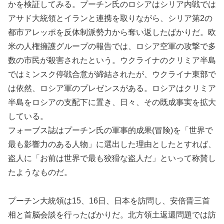
かを検証してみる。プーチン氏のロシアはシリア内戦では
アサド大統領とイランと連携を取りながら、シリア第2の
都市アレッポを反体制派勢力から奪い返したばかりだ。欧
米の人権擁護グループの報告では、ロシア空軍の攻撃で多
数の市民が殺害されたという。ウクライナのクリミア半島
ではミンスク停戦合意が締結されたが、ウクライナ東部で
は依然、ロシア軍のプレゼンスがある。ロシアはクリミア
半島をロシアの支配下に置き、日々、その既成事実を拡大
している。
フォーブス誌はプーチン氏の軍事的成果(冒険)を「世界で
最も影響力のある人物」に選出した理由としたとすれば、
盗人に「お前は世界で最も狡猾な盗人だ」といって称賛し
たようなものだ。
プーチン大統領は15、16日、日本を訪問し、安倍晋三首
相と首脳会談を行ったばかりだ。北方領土返還問題では訪