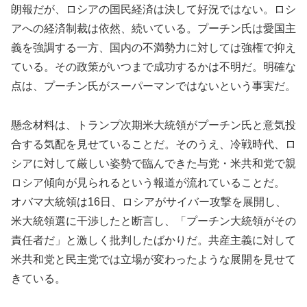
朗報だが、ロシアの国民経済は決して好況ではない。ロシ
アへの経済制裁は依然、続いている。プーチン氏は愛国主
義を強調する一方、国内の不満勢力に対しては強権で抑え
ている。その政策がいつまで成功するかは不明だ。明確な
点は、プーチン氏がスーパーマンではないという事実だ。
懸念材料は、トランプ次期米大統領がプーチン氏と意気投
合する気配を見せていることだ。そのうえ、冷戦時代、ロ
シアに対して厳しい姿勢で臨んできた与党・米共和党で親
ロシア傾向が見られるという報道が流れていることだ。
オバマ大統領は16日、ロシアがサイバー攻撃を展開し、
米大統領選に干渉したと断言し、「プーチン大統領がその
責任者だ」と激しく批判したばかりだ。共産主義に対して
米共和党と民主党では立場が変わったような展開を見せて
きている。