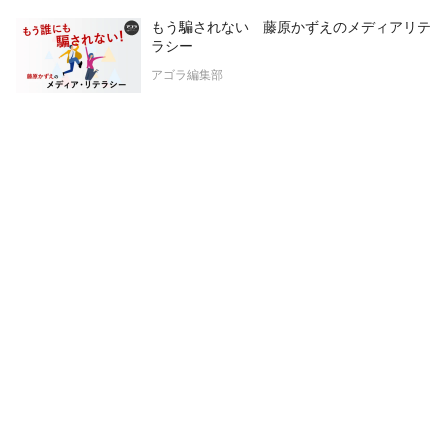
もう騙されない 藤原かずえのメディアリテ
ラシー
アゴラ編集部