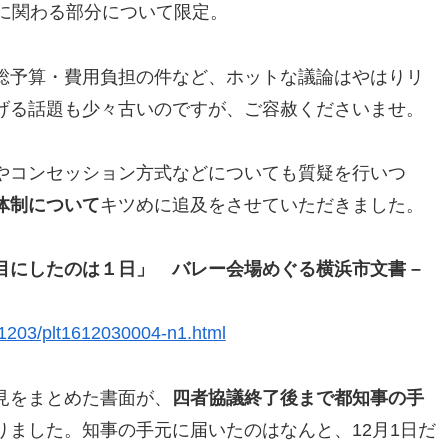
議に関わる部分について限定。
総予算・費用負担の件など、ホットな議論はやはりリ
げる話題も少々古いのですが、ご容赦くださいませ。
やコンセッション方式などについても質疑を行いつ
体制について
キツめに追及をさせていただきました。
目にしたのは１日」 バレー会場めぐる横浜市文書 –
61203/plt1612030004-n1.html
見をまとめた書面が、
四者協議終了後まで都知事の手
りました。知事の手元に届いたのはなんと、12月1日だ