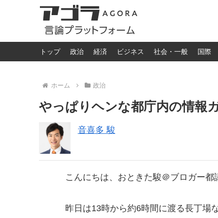
トップ
政治
経済
ビジネス
社会・一般
国際
ホーム
政治
やっぱりヘンな都庁内の情報
音喜多 駿
こんにちは、おときた駿＠ブロガー都
昨日は13時から約6時間に渡る長丁場