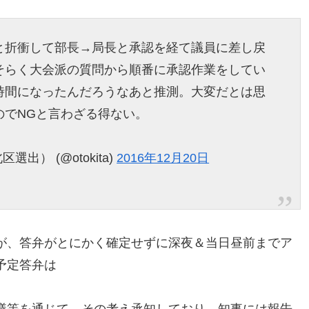
と折衝して部長→局長と承認を経て議員に差し戻
そらく大会派の質問から順番に承認作業をしてい
時間になったんだろうなあと推測。大変だとは思
のでNGと言わざる得ない。
出） (@otokita)
2016年12月20日
が、答弁がとにかく確定せずに深夜＆当日昼前までア
予定答弁は