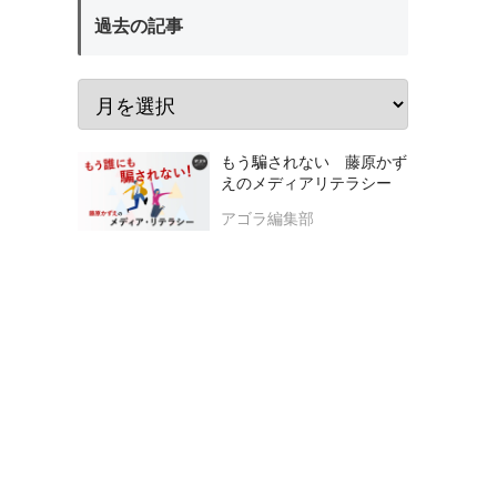
過去の記事
もう騙されない 藤原かず
えのメディアリテラシー
アゴラ編集部