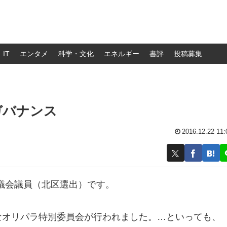
IT
エンタメ
科学・文化
エネルギー
書評
投稿募集
ガバナンス
2016.12.22 11:
議会議員（北区選出）です。
なオリパラ特別委員会が行われました。…といっても、