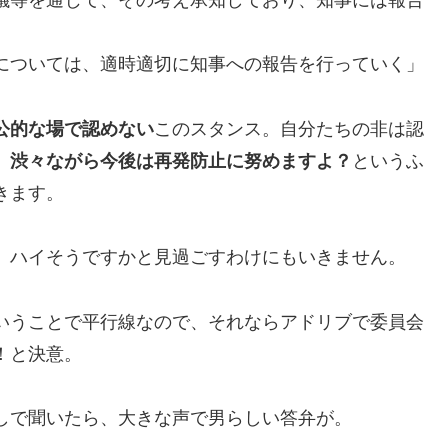
議等を通じて、その考え承知しており、知事には報告
については、適時適切に知事への報告を行っていく」
公的な場で認めない
このスタンス。自分たちの非は認
、
渋々ながら今後は再発防止に努めますよ？
というふ
きます。
、ハイそうですかと見過ごすわけにもいきません。
いうことで平行線なので、それならアドリブで委員会
！と決意。
しで聞いたら、大きな声で男らしい答弁が。