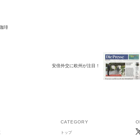
珈琲
安倍外交に欧州が注目！
U
CATEGORY
O
覧
トップ