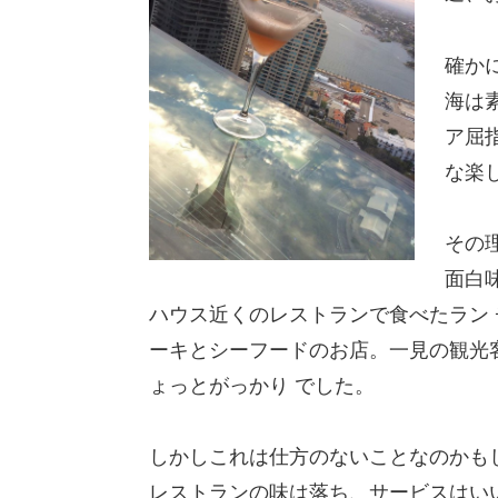
確か
海は
ア屈
な楽
その
面白
ハウス近くのレストランで食べたラン
ーキとシーフードのお店。一見の観光
ょっとがっかり でした。
しかしこれは仕方のないことなのかも
レストランの味は落ち、サービスはい