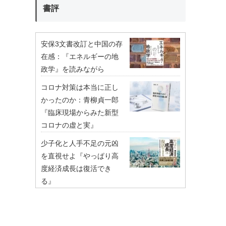
書評
安保3文書改訂と中国の存
在感：『エネルギーの地
政学』を読みながら
コロナ対策は本当に正し
かったのか：青柳貞一郎
『臨床現場からみた新型
コロナの虚と実』
少子化と人手不足の元凶
を直視せよ『やっぱり高
度経済成長は復活でき
る』