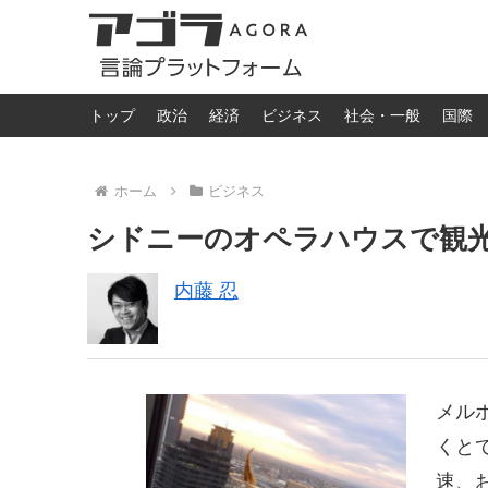
トップ
政治
経済
ビジネス
社会・一般
国際
ホーム
ビジネス
シドニーのオペラハウスで観
内藤 忍
メル
くと
速、