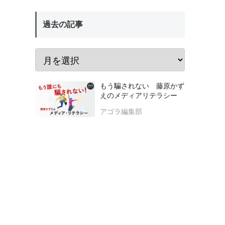
過去の記事
もう騙されない 藤原かず
えのメディアリテラシー
アゴラ編集部