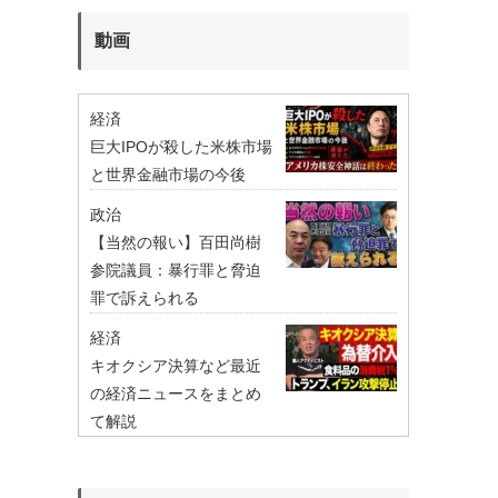
動画
経済
巨大IPOが殺した米株市場
と世界金融市場の今後
政治
【当然の報い】百田尚樹
参院議員：暴行罪と脅迫
罪で訴えられる
経済
キオクシア決算など最近
の経済ニュースをまとめ
て解説