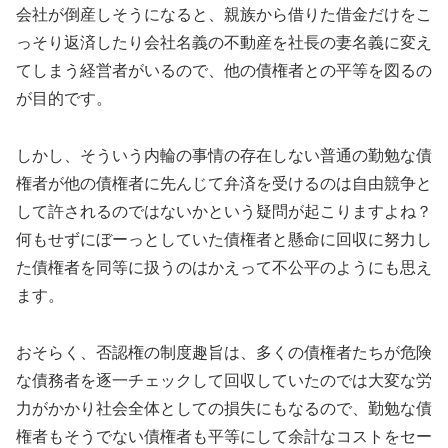
会社が倒産しそうになると、親族から借りた借金だけをこ
っそり返済したり会社名義の不動産を社長の妻名義に変え
てしまう経営者がいるので、他の債権者との平等を図るの
が目的です。
しかし、そういう内輪の事情の存在しない普通の勤勉な債
権者が他の債権者に先んじて弁済を受けるのは自由競争と
して許されるのではないかという疑問が起こりますよね？
何もせずにぼーっとしていた債権者と懸命に回収に努力し
た債権者を同等に扱うのはかえって不公平のようにも思え
ます。
おそらく、否認権の制度趣旨は、多くの債権者たちが危険
な債務者を逐一チェックして回収していたのでは大変な労
力がかかり社会全体としての損失にもなるので、勤勉な債
権者もそうでない債権者も平等にして余計なコストをセー