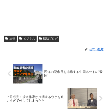
法律
ビジネス
転載ブログ
荘司 雅彦
西洋の記念日を排斥する中国ネットの“愛
国”
上司必見！放送作家が指摘するウケを狙
いすぎて外してしまったら