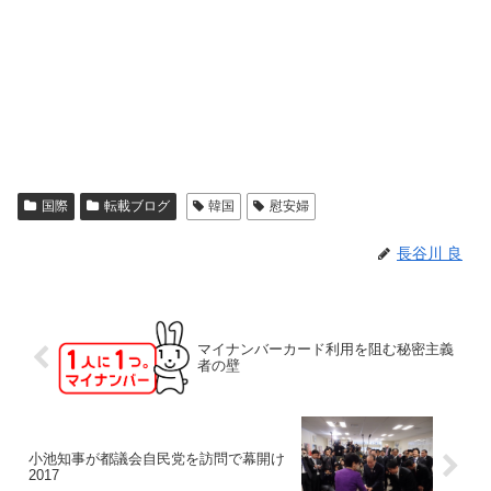
国際
転載ブログ
韓国
慰安婦
長谷川 良
マイナンバーカード利用を阻む秘密主義
者の壁
小池知事が都議会自民党を訪問で幕開け
2017