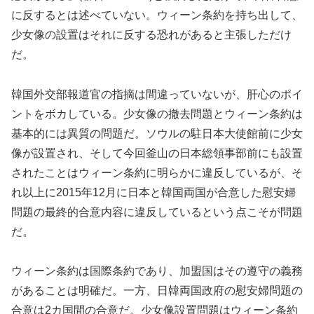
に反するとは述べていない。ウィーン条約を持ち出して、
少女像の設置はそれに反する恐れがあると主張しただけ
だ。
韓国外交部報道官の指摘は間違っていないが、肝心のポイ
ントをボカしている。少女像の撤去問題とウィーン条約は
基本的には異質の問題だ。ソウルの駐日本大使館前に少女
像が設置され、そして今回釜山の日本総領事部前にも設置
されたことはウィーン条約に明らかに違反しているが、そ
れ以上に2015年12月に日本と韓国両国が合意した慰安婦
問題の最終的合意内容に違反しているという点こそが問題
だ。
ウィーン条約は国際条約であり、加盟国はその遵守の義務
があることは明確だ。一方、日韓両国政府の慰安婦問題の
合意は2カ国間の合意だ。少女像設置問題はウィーン条約