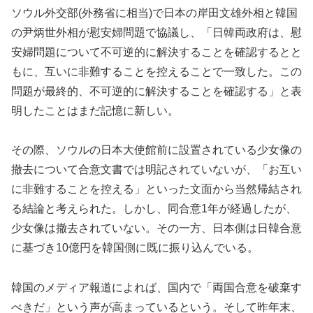
ソウル外交部(外務省に相当)で日本の岸田文雄外相と韓国
の尹炳世外相が慰安婦問題で協議し、「日韓両政府は、慰
安婦問題について不可逆的に解決することを確認するとと
もに、互いに非難することを控えることで一致した。この
問題が最終的、不可逆的に解決することを確認する」と表
明したことはまだ記憶に新しい。
その際、ソウルの日本大使館前に設置されている少女像の
撤去について合意文書では明記されていないが、「お互い
に非難することを控える」といった文面から当然帰結され
る結論と考えられた。しかし、同合意1年が経過したが、
少女像は撤去されていない。その一方、日本側は日韓合意
に基づき10億円を韓国側に既に振り込んでいる。
韓国のメディア報道によれば、国内で「両国合意を破棄す
べきだ」という声が高まっているという。そして昨年末、