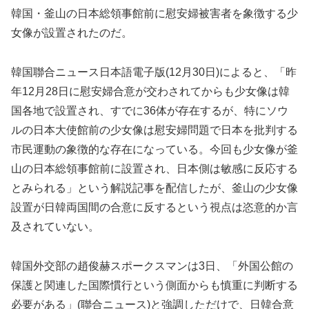
韓国・釜山の日本総領事館前に慰安婦被害者を象徴する少
女像が設置されたのだ。
韓国聯合ニュース日本語電子版(12月30日)によると、「昨
年12月28日に慰安婦合意が交わされてからも少女像は韓
国各地で設置され、すでに36体が存在するが、特にソウ
ルの日本大使館前の少女像は慰安婦問題で日本を批判する
市民運動の象徴的な存在になっている。今回も少女像が釜
山の日本総領事館前に設置され、日本側は敏感に反応する
とみられる」という解説記事を配信したが、釜山の少女像
設置が日韓両国間の合意に反するという視点は恣意的か言
及されていない。
韓国外交部の趙俊赫スポークスマンは3日、「外国公館の
保護と関連した国際慣行という側面からも慎重に判断する
必要がある」(聯合ニュース)と強調しただけで、日韓合意