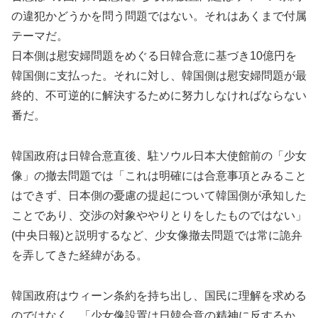
の違犯かどうかを問う問題ではない。それはあくまで付属
テーマだ。
日本側は慰安婦問題をめぐる日韓合意に基づき10億円を
韓国側に支払った。それに対し、韓国側は慰安婦問題が最
終的、不可逆的に解決するために努力しなければならない
番だ。
韓国政府は日韓合意直後、駐ソウル日本大使館前の「少女
像」の撤去問題では「これは明確には合意事項とみること
はできず、日本側の憂慮の提起について韓国側が承知した
ことであり、交渉の対象ややりとりをしたものではない」
(中央日報)と説明するなど、少女像撤去問題では常に詭弁
を弄してきた経緯がある。
韓国政府はウィーン条約を持ち出し、国民に理解を求める
のではなく、「少女像設置は日韓合意の精神に反するか