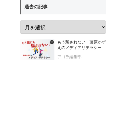
過去の記事
もう騙されない 藤原かず
えのメディアリテラシー
アゴラ編集部