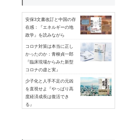
安保3文書改訂と中国の存
在感：『エネルギーの地
政学』を読みながら
コロナ対策は本当に正し
かったのか：青柳貞一郎
『臨床現場からみた新型
コロナの虚と実』
少子化と人手不足の元凶
を直視せよ『やっぱり高
度経済成長は復活でき
る』