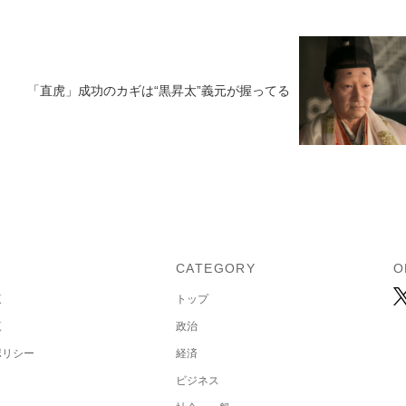
「直虎」成功のカギは“黒昇太”義元が握ってる
U
CATEGORY
O
覧
トップ
覧
政治
ポリシー
経済
ビジネス