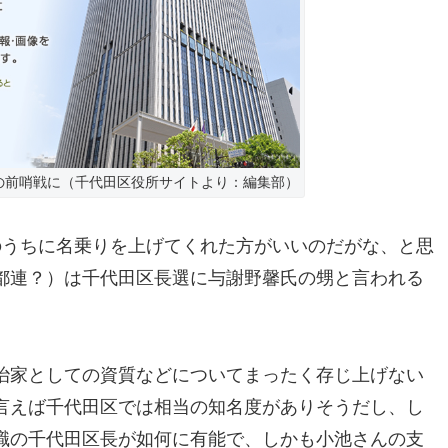
の前哨戦に（千代田区役所サイトより：編集部）
のうちに名乗りを上げてくれた方がいいのだがな、と思
都連？）は千代田区長選に与謝野馨氏の甥と言われる
治家としての資質などについてまったく存じ上げない
言えば千代田区では相当の知名度がありそうだし、し
職の千代田区長が如何に有能で、しかも小池さんの支