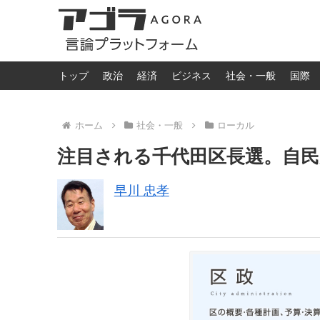
トップ
政治
経済
ビジネス
社会・一般
国際
ホーム
社会・一般
ローカル
注目される千代田区長選。自
早川 忠孝