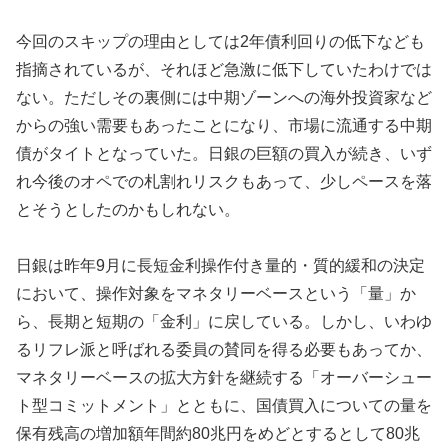
今回のスキップの理由としては2年債利回りの低下なども
指摘されているが、それほど急激に低下していたわけでは
ない。ただしその裏側には中期ゾーンへの海外投資家など
からの強い需要もあったことになり、市場に流通する中期
債がタイトとなっていた。日銀の巨額の買入が続き、いず
れ今後のオペでの札割れリスクもあって、少しペースを落
とそうとしたのかもしれない。
日銀は昨年9月に長短金利操作付き量的・質的緩和の決定
において、操作対象をマネタリーベースという「量」か
ら、長期と短期の「金利」に戻している。しかし、いわゆ
るリフレ派と呼ばれる委員の賛同を得る必要もあってか、
マネタリーベースの拡大方針を継続する「オーバーシュー
ト型コミットメント」とともに、国債買入についての量を
保有残高の増加額年間約80兆円をめどとするとして80兆