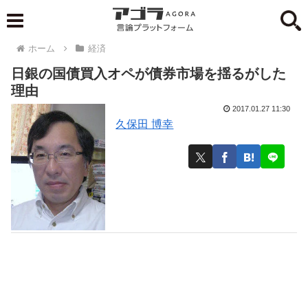
ホーム
経済
日銀の国債買入オペが債券市場を揺るがした
理由
2017.01.27 11:30
久保田 博幸