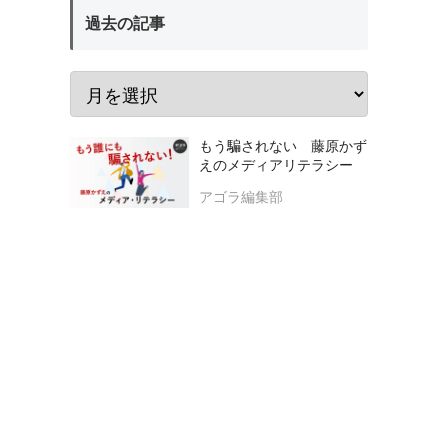
過去の記事
もう騙されない 藤原かず
えのメディアリテラシー
アゴラ編集部