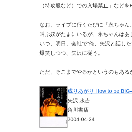
（特攻服など）での入場禁止」などを
なお、ライブに行くたびに「永ちゃん
叫ぶ奴がたまにいるが、永ちゃんはあ
いつ、明日、会社で”俺、矢沢と話した
爆笑しつつ、矢沢に従う。
ただ、そこまでやるかというのもある
成りあがり How to be B
矢沢 永吉
角川書店
2004-04-24