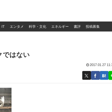
IT
エンタメ
科学・文化
エネルギー
書評
投稿募集
クではない
2017.01.27 11: