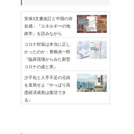
安保3文書改訂と中国の存
在感：『エネルギーの地
政学』を読みながら
コロナ対策は本当に正し
かったのか：青柳貞一郎
『臨床現場からみた新型
コロナの虚と実』
少子化と人手不足の元凶
を直視せよ『やっぱり高
度経済成長は復活でき
る』