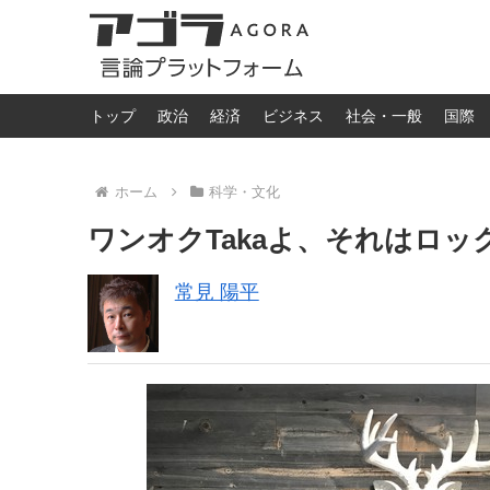
トップ
政治
経済
ビジネス
社会・一般
国際
ホーム
科学・文化
ワンオクTakaよ、それはロッ
常見 陽平