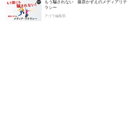
もう騙されない 藤原かずえのメディアリテ
ラシー
アゴラ編集部