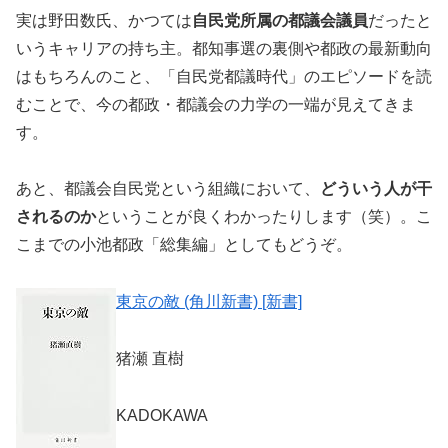
実は野田数氏、かつては
自民党所属の都議会議員
だったと
いうキャリアの持ち主。都知事選の裏側や都政の最新動向
はもちろんのこと、「自民党都議時代」のエピソードを読
むことで、今の都政・都議会の力学の一端が見えてきま
す。
あと、都議会自民党という組織において、
どういう人が干
されるのか
ということが良くわかったりします（笑）。こ
こまでの小池都政「総集編」としてもどうぞ。
東京の敵 (角川新書) [新書]
猪瀬 直樹
KADOKAWA