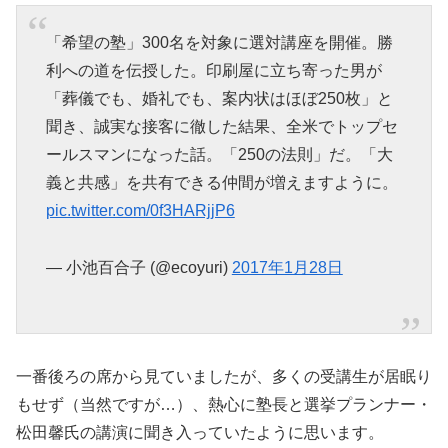
「希望の塾」300名を対象に選対講座を開催。勝
利への道を伝授した。印刷屋に立ち寄った男が
「葬儀でも、婚礼でも、案内状はほぼ250枚」と
聞き、誠実な接客に徹した結果、全米でトップセ
ールスマンになった話。「250の法則」だ。「大
義と共感」を共有できる仲間が増えますように。
pic.twitter.com/0f3HARjjP6
— 小池百合子 (@ecoyuri)
2017年1月28日
一番後ろの席から見ていましたが、多くの受講生が居眠り
もせず（当然ですが…）、熱心に塾長と選挙プランナー・
松田馨氏の講演に聞き入っていたように思います。