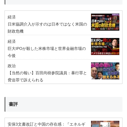
経済
日米協調介入が示すのは日本ではなく米国の
財政危機
経済
巨大IPOが殺した米株市場と世界金融市場の
今後
政治
【当然の報い】百田尚樹参院議員：暴行罪と
脅迫罪で訴えられる
書評
安保3文書改訂と中国の存在感：『エネルギ