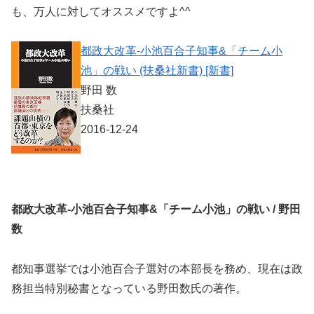
も、万人に対してオススメですよ^^
都政大改革-小池百合子知事&「チーム小
池」の戦い (扶桑社新書) [新書]
野田 数
扶桑社
2016-12-24
都政大改革-小池百合子知事&「チーム小池」の戦い / 野田
数
都知事選挙では小池百合子選対の本部長を務め、現在は政
務担当特別秘書となっている野田数氏の著作。