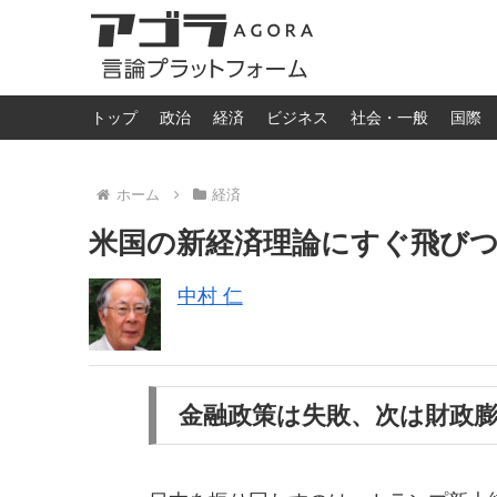
トップ
政治
経済
ビジネス
社会・一般
国際
ホーム
経済
米国の新経済理論にすぐ飛び
中村 仁
金融政策は失敗、次は財政