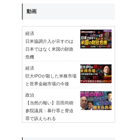
動画
経済
日米協調介入が示すのは
日本ではなく米国の財政
危機
経済
巨大IPOが殺した米株市場
と世界金融市場の今後
政治
【当然の報い】百田尚樹
参院議員：暴行罪と脅迫
罪で訴えられる