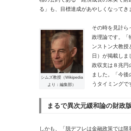
る」も、目標達成があやしくなってき
その時を見計ら
政理論です。「
ンストン大教授
日）が掲載しま
政収支は８兆円
ました。「今後
シムズ教授（Wikipedia
うタイミングで
より：編集部）
まるで異次元緩和論の財政
しかも、「脱デフレは金融政策では限