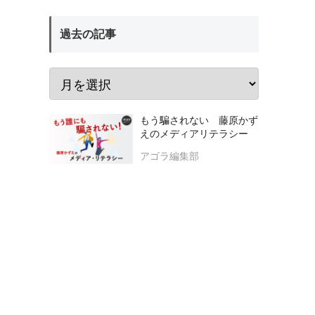
過去の記事
もう騙されない 藤原かず
えのメディアリテラシー
アゴラ編集部