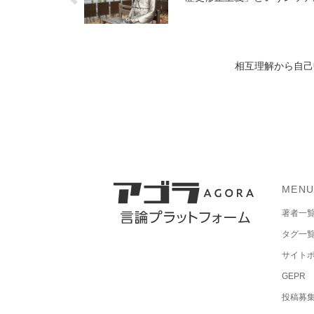
相互理解から自己中
MEN
著者一
タグ一
サイト
GEPR
投稿募