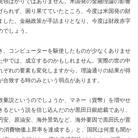
統領ばかりではありません。米国発の金融理論の影響
げられず、困り果てていたところ、今度は米国発の財
ました。金融政策が手詰まりとなり、今度は財政赤字
のでしょう。
き、コンピューターを駆使したものが少なくありませ
た中では、成立するのかもしれません。実際の世の中
れぞれの要素も変化しますから、理論通りの結果が得
が合致する時のみという弱点があります。
数量説というのでしょうか、マネー（貨幣）を増やせ
きるという説を信じ込んだのが黒田日銀総裁であり、
円安、原油安、海外景気など、海外要因で黒田氏が置
％の消費物価上昇率を達成する」と、国民は何度も聞か