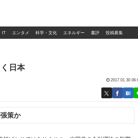
IT
エンタメ
科学・文化
エネルギー
書評
投稿募集
つく日本
2017.01.30 06:
膨張策か