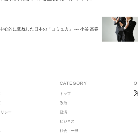
心的に変貌した日本の「コミュ力」 --- 小谷 高春
U
CATEGORY
O
覧
トップ
覧
政治
ポリシー
経済
ビジネス
集
社会・一般