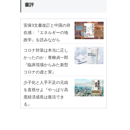
書評
安保3文書改訂と中国の存
在感：『エネルギーの地
政学』を読みながら
コロナ対策は本当に正し
かったのか：青柳貞一郎
『臨床現場からみた新型
コロナの虚と実』
少子化と人手不足の元凶
を直視せよ『やっぱり高
度経済成長は復活でき
る』