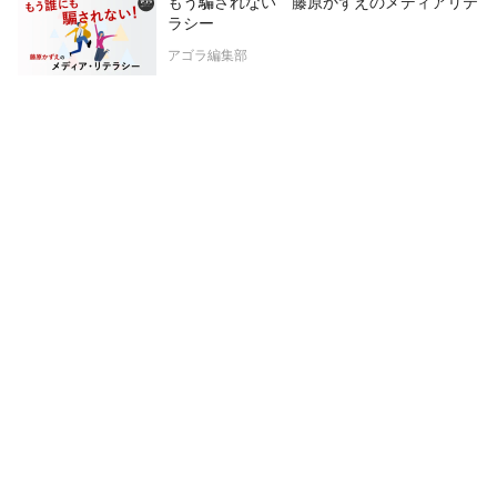
もう騙されない 藤原かずえのメディアリテ
ラシー
アゴラ編集部