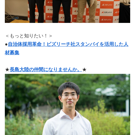
＜もっと知りたい！＞
●
自治体採用革命！ビズリーチ社スタンバイを活用した人
材募集
★
長島大陸の仲間になりませんか。
★