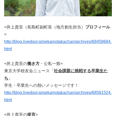
<井上貴至（長島町副町長（地方創生担当）
プロフィール
>
http://blog.livedoor.jp/sekainotakachan/archives/68458684.
html
<井上貴至の
働き方
・公私一致>
東京大学校友会ニュース「
社会課題に挑戦する卒業生た
ち
」
学生・卒業生への熱いメッセージです！
http://blog.livedoor.jp/sekainotakachan/archives/68581524.
html
<井上貴至の
提言
>