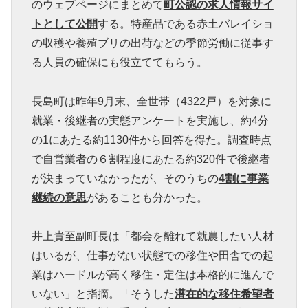
のウェブページにまとめて
町公認の求人情報サイ
トとして公開
する。特産品である赤土バレイショ
の収穫や養殖ブリの出荷などの季節労働に従事す
る人員の確保にも役立ててもらう。
長島町は昨年9月末、全世帯（4322戸）を対象に
就業・後継者の実態アンケートを実施し、約4分
の1にあたる約1130件から回答を得た。調査時点
で自営業者の６割程度にあたる約320件で後継者
が決まっていなかったが、そのうちの
4割に事業
継続の意思
があることも分かった。
井上貴至副町長は「都会を離れて就農したい人材
はいるが、仕事がない状態での移住や田舎での起
業はハードルが高く移住・定住は本格的に進んで
いない」と指摘。「そうした
潜在的な移住希望者