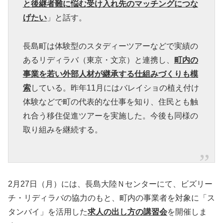
と後継者難に悩む受け入れ先のマッチングにつな
げたい
」と話す。
長島町は体験型のスタディーツアーなどで実績の
あるリディラバ（東京・文京）と連携し、
町内の
事業を若い外部人材が継承する仕組みづくりも模
索
している。昨年11月にはバレイショの植え付け
体験などで町の代表的な仕事を知り、住民とも触
れ合う移住促進ツアーを実施した。今後も同様の
取り組みを継続する。
2月27日（月）には、長島大陸Ｎセンターにて、ビズリー
チ・リディラバの協力のもと、町内の事業者を対象に「ス
タンバイ」を活用した
求人の出し方の講習会
を開催しま